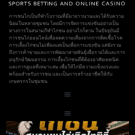
การชนไก่เป็นกีฬาโบราณที่มีมายาวนานและได้รับความ
นิยมในหลายชุมชน โดยมีการจัดการแข่งขันอย่างเป็น
ทางการในสนามกีฬาไก่ชน อย่างไรก็ตาม ในปัจจุบันมี
การชนไก่ออนไลน์เพื่อลดความเสี่ยงจากการติดเชื้อโรค
การเลี้ยงไก่ชนไม่เพียงแต่เป็นเพื่อการแข่งขัน แต่ยังรวม
ถึงการค้าขายและการพัฒนาสายพันธุ์เพื่อรายได้และการ
อนุรักษ์วัฒนธรรม การเลี้ยงไก่ชนที่ดีต้องอาศัยเทคนิค
และการดูแลที่เหมาะสม เพื่อให้ไก่มีความแข็งแรงและ
พร้อมสำหรับการชน และเป็นการสร้างอาชีพให้กับ
เกษตรกรในชุมชน.