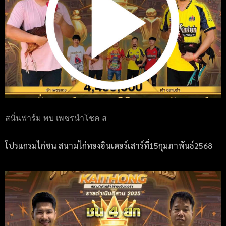
สนั่นฟาร์ม พบ เพชรนำโชค ส
โปรแกรมไก่ชน สนามไก่ทองอินเตอร์เสาร์ที่15กุมภาพันธ์2568