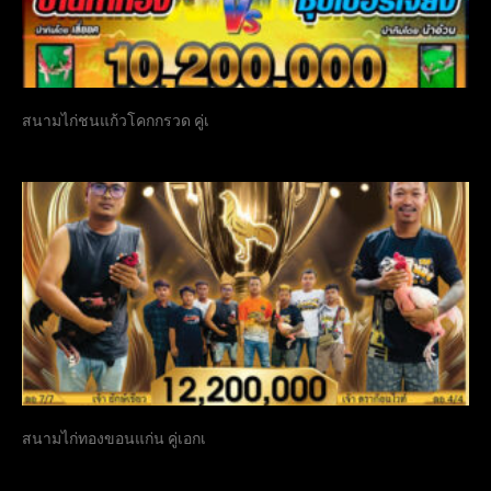
สนามไก่ชนแก้วโคกกรวด คู่เ
สนามไก่ทองขอนแก่น คู่เอกเ