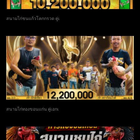
สนามไก่ชนแก้วโคกกรวด คู่เ
สนามไก่ทองขอนแก่น คู่เอกเ