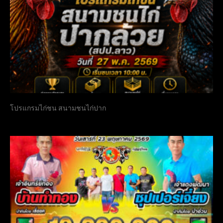
โปรแกรมไก่ชน สนามชนไก่ปาก