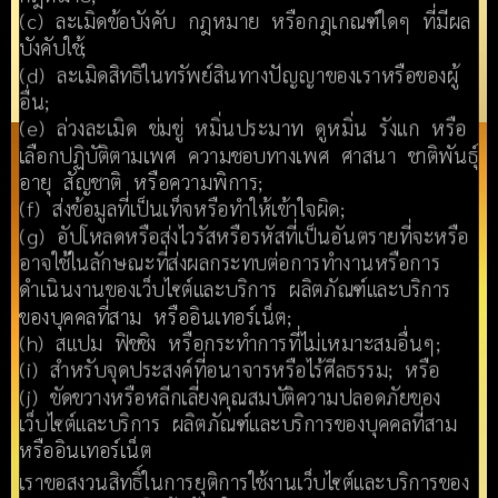
(c) ละเมิดข้อบังคับ กฎหมาย หรือกฎเกณฑ์ใดๆ ที่มีผล
บังคับใช้;
(d) ละเมิดสิทธิในทรัพย์สินทางปัญญาของเราหรือของผู้
อื่น;
(e) ล่วงละเมิด ข่มขู่ หมิ่นประมาท ดูหมิ่น รังแก หรือ
เลือกปฏิบัติตามเพศ ความชอบทางเพศ ศาสนา ชาติพันธุ์
อายุ สัญชาติ หรือความพิการ;
(f) ส่งข้อมูลที่เป็นเท็จหรือทำให้เข้าใจผิด;
(g) อัปโหลดหรือส่งไวรัสหรือรหัสที่เป็นอันตรายที่จะหรือ
อาจใช้ในลักษณะที่ส่งผลกระทบต่อการทำงานหรือการ
ดำเนินงานของเว็บไซต์และบริการ ผลิตภัณฑ์และบริการ
ของบุคคลที่สาม หรืออินเทอร์เน็ต;
(h) สแปม ฟิชชิง หรือกระทำการที่ไม่เหมาะสมอื่นๆ;
(i) สำหรับจุดประสงค์ที่อนาจารหรือไร้ศีลธรรม; หรือ
(j) ขัดขวางหรือหลีกเลี่ยงคุณสมบัติความปลอดภัยของ
เว็บไซต์และบริการ ผลิตภัณฑ์และบริการของบุคคลที่สาม
หรืออินเทอร์เน็ต
เราขอสงวนสิทธิ์ในการยุติการใช้งานเว็บไซต์และบริการของ