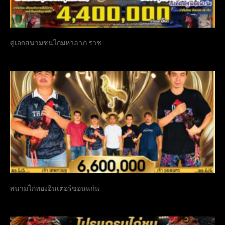
คู่เอกสนามชนไก่มหาลาภ ราช
สนามไก่ทองอินเตอร์ขอนแก่น