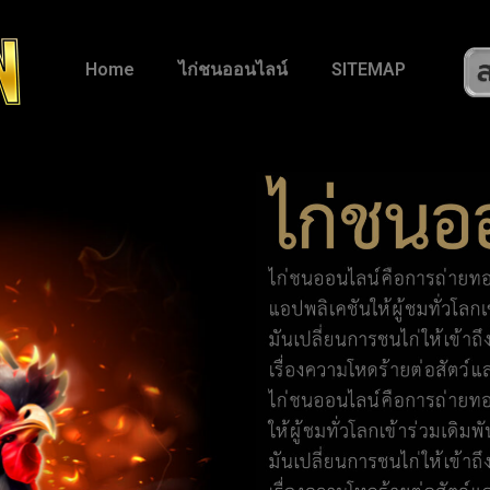
Home
ไก่ชนออนไลน์
SITEMAP