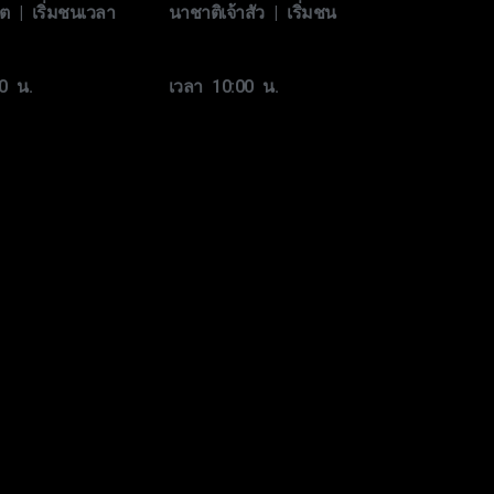
ต | เริ่มชนเวลา
นาชาติเจ้าสัว | เริ่มชน
0 น.
เวลา 10:00 น.