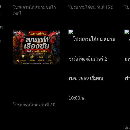
อ
โปรแกรมไก่ สนามชนไก่
โปรแกรมไก่ชน วันที่ 15 มิ
โปร
น
เทิดไ
าร
ม
โปรแกรมไก่ชน วันที่ 7 มิ.
คู