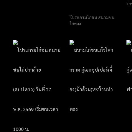
รา
โปรแกรมไก่ชน สนามชน
ไก่ทอง