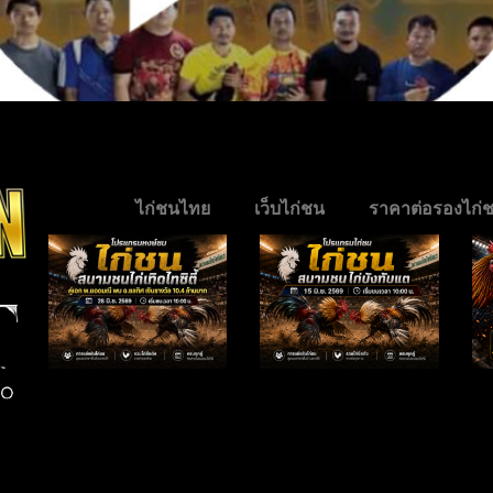
ไก่ชนไทย
เว็บไก่ชน
ราคาต่อรองไก่