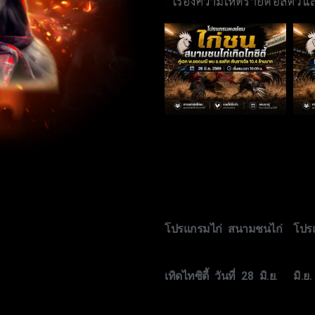
โปรแกรมไก่ สนามชนไก่
โปรแ
เทิดไทซิตี้ วันที่ 28 มิ.ย.
มิ.ย