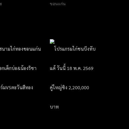
ช
ขอนแก่น