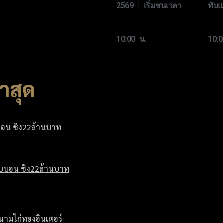
2569 | เริ่มชนเวลา
ทับแ
10:00 น.
10:0
าสุด
บอน ชิง22ล้านบาท
นามไก่ทองอินเตอร์