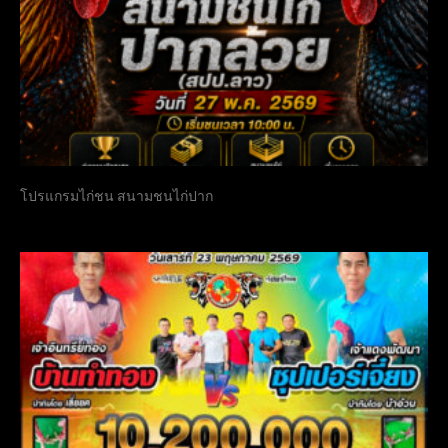
โปรแกรมไก่ชน สนามชนไก่ปาก