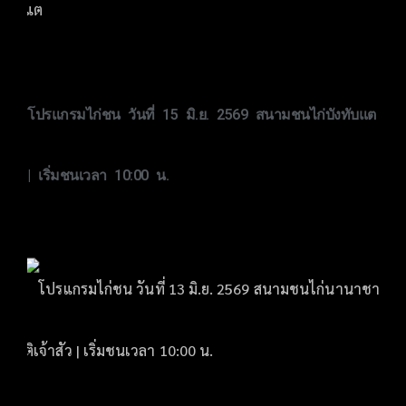
โปรแกรมไก่ชน วันที่ 15 มิ.ย. 2569 สนามชนไก่บังทับแต
| เริ่มชนเวลา 10:00 น.