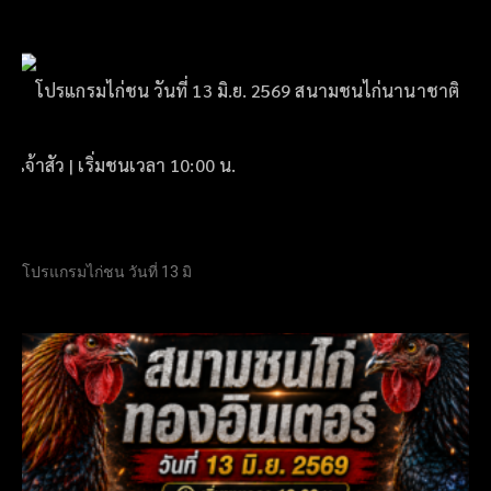
โปรแกรมไก่ชน วันที่ 13 มิ