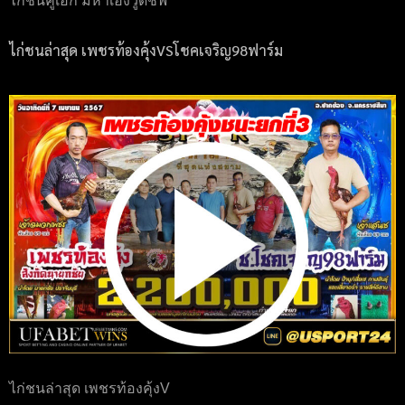
ไก่ชนคู่เอก มหาเฮงวู๊ดชิฟ
ไก่ชนล่าสุด เพชรท้องคุ้งVSโชคเจริญ98ฟาร์ม
ไก่ชนล่าสุด เพชรท้องคุ้งV