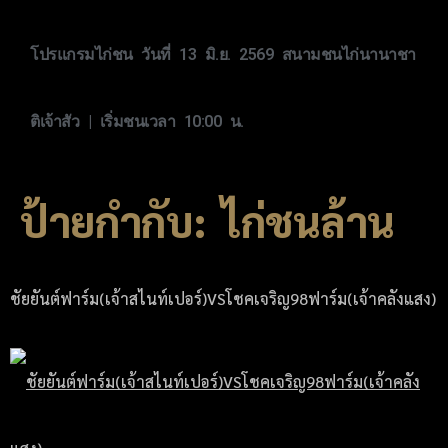
โปรแกรมไก่ชน วันที่ 13 มิ.ย. 2569 สนามชนไก่นานาชา
ติเจ้าสัว | เริ่มชนเวลา 10:00 น.
ป้ายกำกับ:
ไก่ชนล้าน
ชัยยันต์ฟาร์ม(เจ้าสไนท์เปอร์)VSโชคเจริญ98ฟาร์ม(เจ้าคลังแสง)