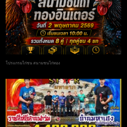
โปรแกรมไก่ชน สนามชนไก่ทอง