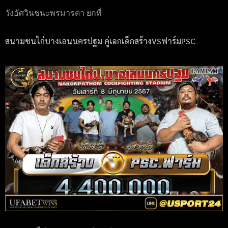
วังอัศวินชนะพรมารดา ยกที่
สนามชนไก่บางเลนนครปฐม คู่เอกเด็กสร้างVSฟาร์มPSC