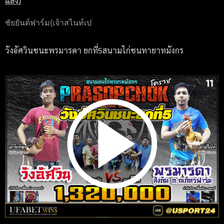
ชัยยันต์ฟาร์ม(เจ้าสไนท์เป
วังอัศวินชนะพรมารดา ยกที่5สนามไก่ชนทายาทมังกร