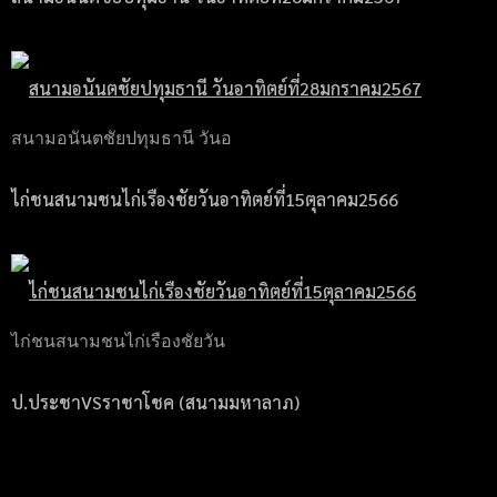
สนามอนันตชัยปทุมธานี วันอ
ไก่ชนสนามชนไก่เรืองชัยวันอาทิตย์ที่15ตุลาคม2566
ไก่ชนสนามชนไก่เรืองชัยวัน
ป.ประชาVSราชาโชค (สนามมหาลาภ)