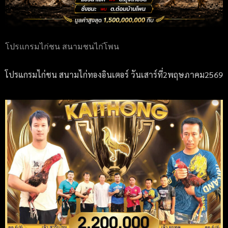
โปรแกรมไก่ชน สนามชนไก่โพน
โปรแกรมไก่ชน สนามไก่ทองอินเตอร์ วันเสาร์ที่2พฤษภาคม2569