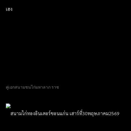
คู่เอกสนามชนไก่มหาลาภ ราช