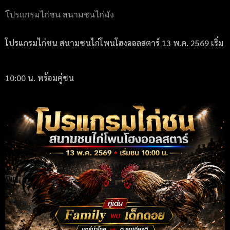
โปรแกรมไก่ชน สนามชนไก่มัง
โปรแกรมไก่ชน สนามชนไก่โพนโฮงออลสตาร์ 13 พ.ค. 2569 เริ่ม
10:00 น. พร้อมคู่ชน