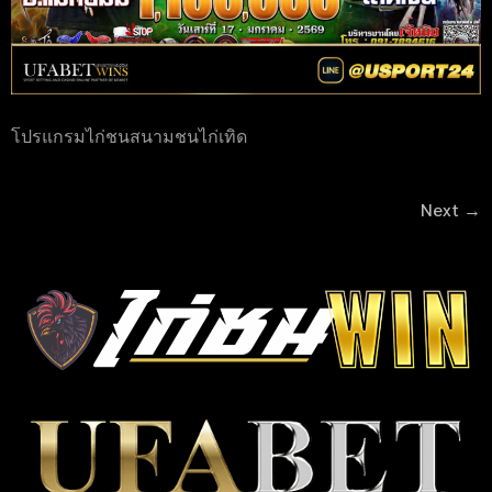
โปรแกรมไก่ชนสนามชนไก่เทิด
Next
→