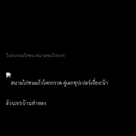
โปรแกรมไก่ชน สนามชนไก่ปาก