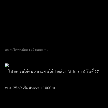
สนามไก่ทองอินเตอร์ขอนแก่น