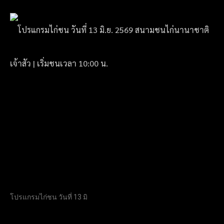
โปรแกรมไก่ชน วันที่ 13 มิ