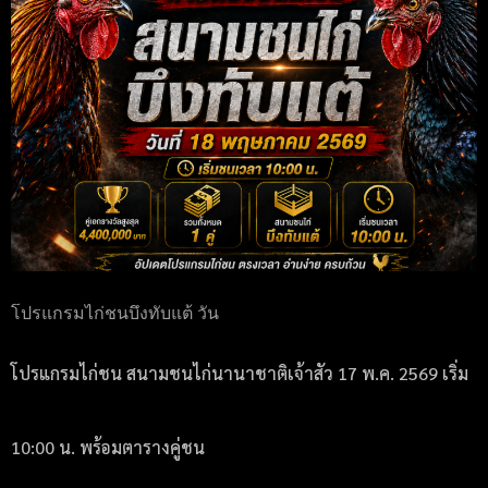
โปรแกรมไก่ชนบึงทับแต้ วัน
โปรแกรมไก่ชน สนามชนไก่นานาชาติเจ้าสัว 17 พ.ค. 2569 เริ่ม
10:00 น. พร้อมตารางคู่ชน