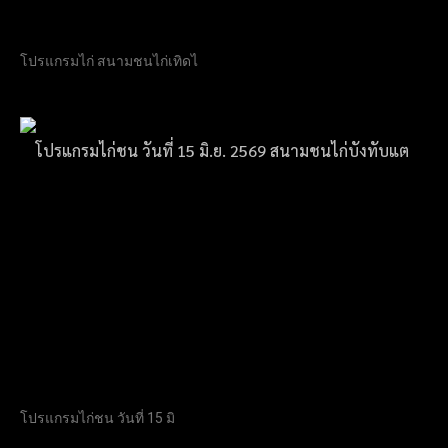
โปรแกรมไก่ สนามชนไก่เทิดไ
โปรแกรมไก่ชน วันที่ 15 มิ