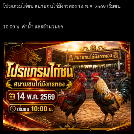
โปรแกรมไก่ชน สนามชนไก่มังกรทอง 14 พ.ค. 2569 เริ่มชน
10:00 น. ค่าน้ำ และจำนวนยก