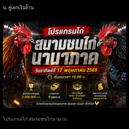
น. คู่เอกเงินล้าน
โปรแกรมไก่ สนามชนไก่นานาภ