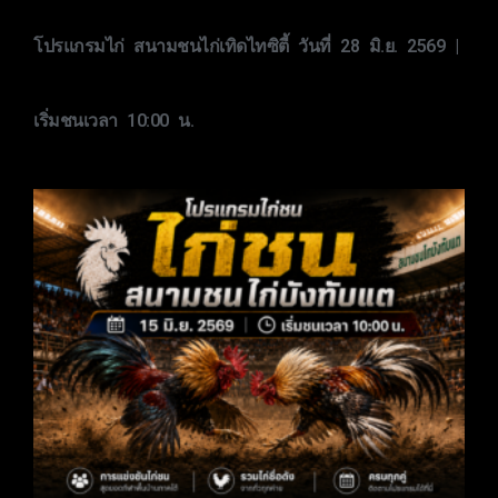
โปรแกรมไก่ สนามชนไก่เทิดไทซิตี้ วันที่ 28 มิ.ย. 2569 |
เริ่มชนเวลา 10:00 น.