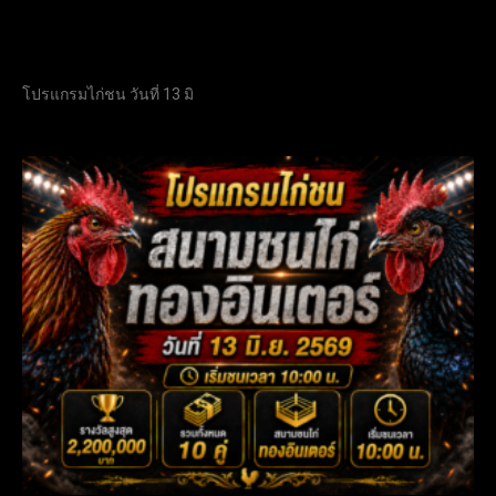
โปรแกรมไก่ชน วันที่ 13 มิ