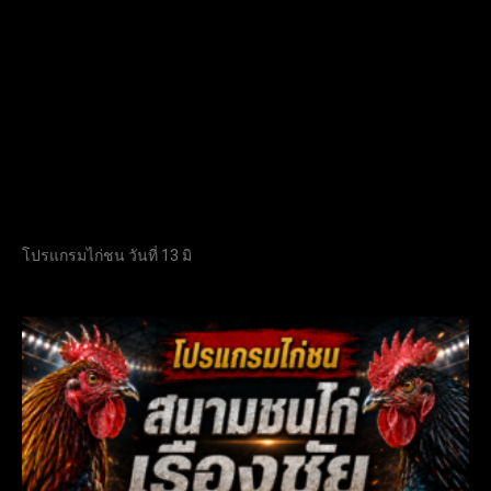
โปรแกรมไก่ชน วันที่ 13 มิ