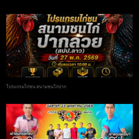
โปรแกรมไก่ชน สนามชนไก่ปาก