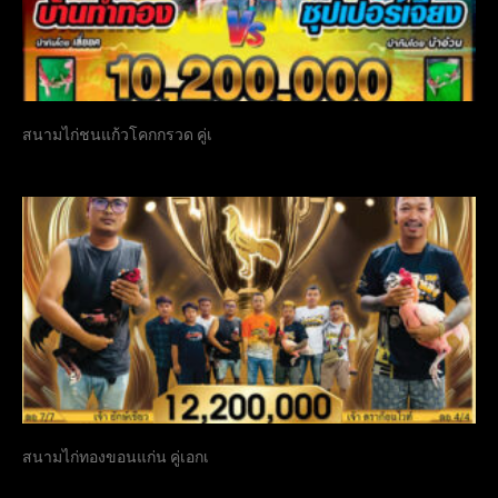
สนามไก่ชนแก้วโคกกรวด คู่เ
สนามไก่ทองขอนแก่น คู่เอกเ