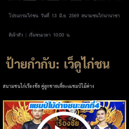
โปรแกรมไก่ชน วันที่ 13 มิ.ย. 2569 สนามชนไก่นานาชา
ติเจ้าสัว | เริ่มชนเวลา 10:00 น.
ป้ายกำกับ:
เว็ดูไก่ชน
สนามชนไก่เรืองชัย คู่ลูกชายเตี่ยvsแชมป์ไม้ด่าง