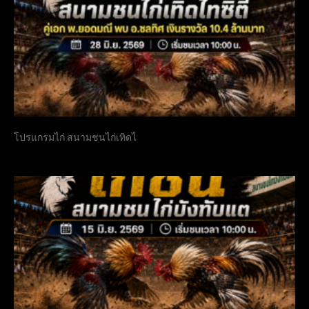
โปรแกรมไก่ สนามชนไก่เทิดไ