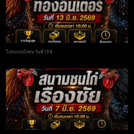
โปรแกรมไก่ชน วันที่ 13 มิ