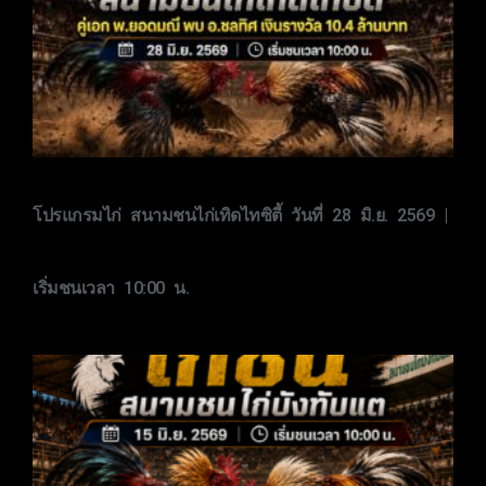
โปรแกรมไก่ สนามชนไก่เทิดไทซิตี้ วันที่ 28 มิ.ย. 2569 |
เริ่มชนเวลา 10:00 น.