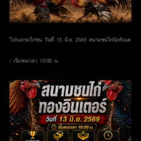
โปรแกรมไก่ชน วันที่ 15 มิ.ย. 2569 สนามชนไก่บังทับแต
| เริ่มชนเวลา 10:00 น.