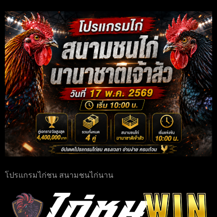
โปรแกรมไก่ชน สนามชนไก่นาน