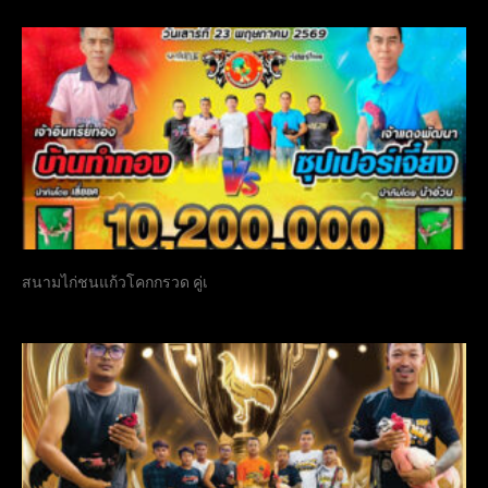
สนามไก่ชนแก้วโคกกรวด คู่เ