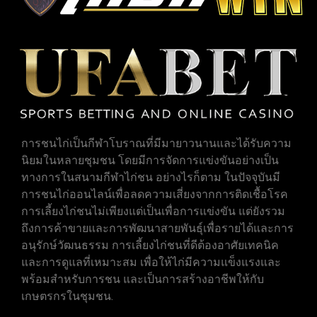
การชนไก่เป็นกีฬาโบราณที่มีมายาวนานและได้รับความ
นิยมในหลายชุมชน โดยมีการจัดการแข่งขันอย่างเป็น
ทางการในสนามกีฬาไก่ชน อย่างไรก็ตาม ในปัจจุบันมี
การชนไก่ออนไลน์เพื่อลดความเสี่ยงจากการติดเชื้อโรค
การเลี้ยงไก่ชนไม่เพียงแต่เป็นเพื่อการแข่งขัน แต่ยังรวม
ถึงการค้าขายและการพัฒนาสายพันธุ์เพื่อรายได้และการ
อนุรักษ์วัฒนธรรม การเลี้ยงไก่ชนที่ดีต้องอาศัยเทคนิค
และการดูแลที่เหมาะสม เพื่อให้ไก่มีความแข็งแรงและ
พร้อมสำหรับการชน และเป็นการสร้างอาชีพให้กับ
เกษตรกรในชุมชน.