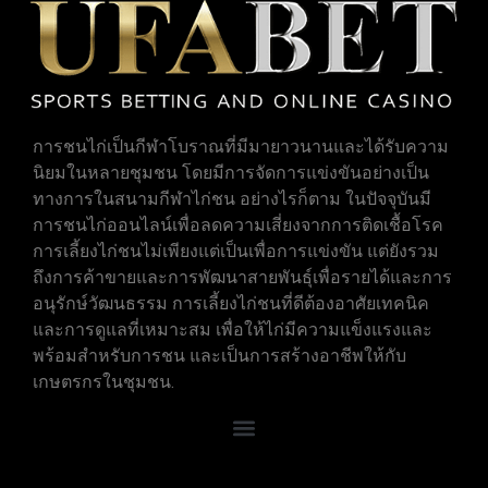
การชนไก่เป็นกีฬาโบราณที่มีมายาวนานและได้รับความ
นิยมในหลายชุมชน โดยมีการจัดการแข่งขันอย่างเป็น
ทางการในสนามกีฬาไก่ชน อย่างไรก็ตาม ในปัจจุบันมี
การชนไก่ออนไลน์เพื่อลดความเสี่ยงจากการติดเชื้อโรค
การเลี้ยงไก่ชนไม่เพียงแต่เป็นเพื่อการแข่งขัน แต่ยังรวม
ถึงการค้าขายและการพัฒนาสายพันธุ์เพื่อรายได้และการ
อนุรักษ์วัฒนธรรม การเลี้ยงไก่ชนที่ดีต้องอาศัยเทคนิค
และการดูแลที่เหมาะสม เพื่อให้ไก่มีความแข็งแรงและ
พร้อมสำหรับการชน และเป็นการสร้างอาชีพให้กับ
เกษตรกรในชุมชน.