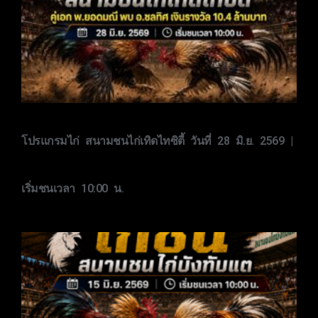
โปรแกรมไก่ สนามชนไก่เทิดไทซิตี้ วันที่ 28 มิ.ย. 2569 |
เริ่มชนเวลา 10:00 น.