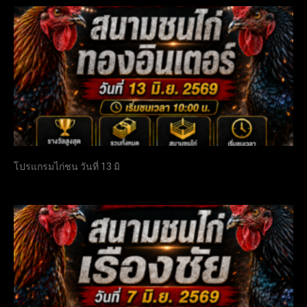
โปรแกรมไก่ชน วันที่ 13 มิ