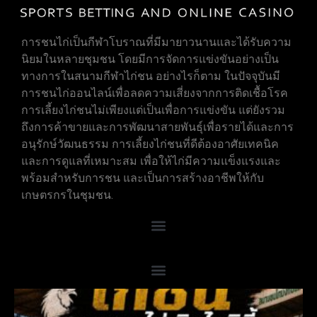
การชนไก่เป็นกีฬาโบราณที่มีมายาวนานและได้รับความ
นิยมในหลายชุมชน โดยมีการจัดการแข่งขันอย่างเป็น
ทางการในสนามกีฬาไก่ชน อย่างไรก็ตาม ในปัจจุบันมี
การชนไก่ออนไลน์เพื่อลดความเสี่ยงจากการติดเชื้อโรค
การเลี้ยงไก่ชนไม่เพียงแต่เป็นเพื่อการแข่งขัน แต่ยังรวม
ถึงการค้าขายและการพัฒนาสายพันธุ์เพื่อรายได้และการ
อนุรักษ์วัฒนธรรม การเลี้ยงไก่ชนที่ดีต้องอาศัยเทคนิค
และการดูแลที่เหมาะสม เพื่อให้ไก่มีความแข็งแรงและ
พร้อมสำหรับการชน และเป็นการสร้างอาชีพให้กับ
เกษตรกรในชุมชน.