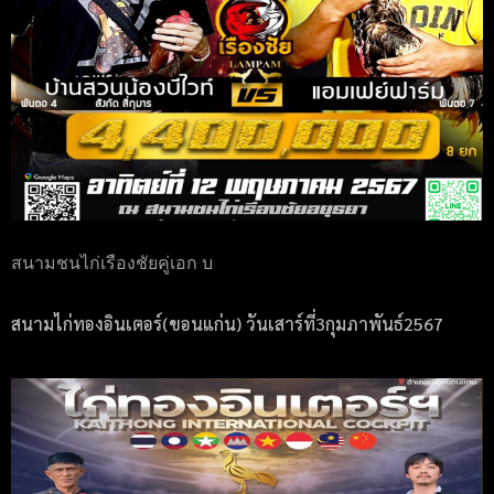
สนามชนไก่เรืองชัยคู่เอก บ
สนามไก่ทองอินเตอร์(ขอนแก่น) วันเสาร์ที่3กุมภาพันธ์2567