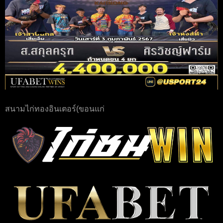
สนามไก่ทองอินเตอร์(ขอนแก่