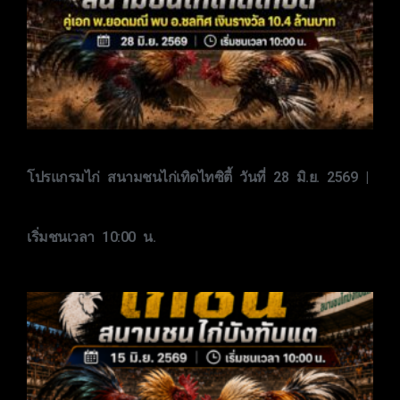
โปรแกรมไก่ สนามชนไก่เทิดไทซิตี้ วันที่ 28 มิ.ย. 2569 |
เริ่มชนเวลา 10:00 น.