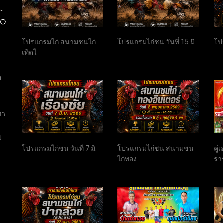
โปรแกรมไก่ สนามชนไก่
โปรแกรมไก่ชน วันที่ 15 มิ
โปร
เทิดไ
อ
น
าร
ม
โปรแกรมไก่ชน วันที่ 7 มิ.
โปรแกรมไก่ชน สนามชน
คู
ไก่ทอง
รา