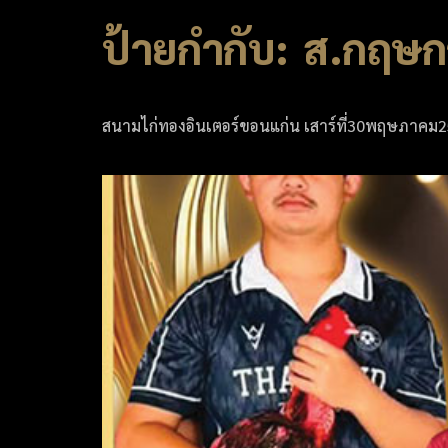
ป้ายกำกับ:
ส.กฤษก
สนามไก่ทองอินเตอร์ขอนแก่น เสาร์ที่30พฤษภาคม