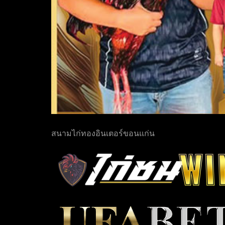
สนามไก่ทองอินเตอร์ขอนแก่น