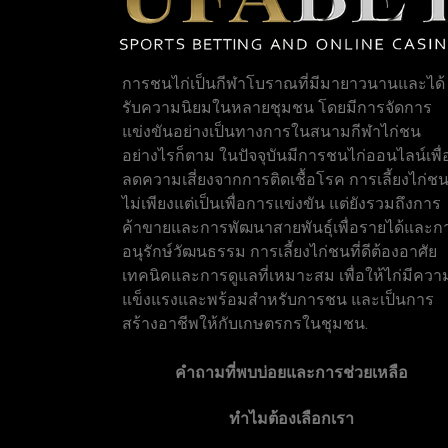
การชนไก่เป็นกีฬาโบราณที่มีมายาวนานและได้
รับความนิยมในหลายชุมชน โดยมีการจัดการ
แข่งขันอย่างเป็นทางการในสนามกีฬาไก่ชน
อย่างไรก็ตาม ในปัจจุบันมีการชนไก่ออนไลน์เพื่
ลดความเสี่ยงจากการติดเชื้อโรค การเลี้ยงไก่ช
ไม่เพียงแต่เป็นเพื่อการแข่งขัน แต่ยังรวมถึงการ
ค้าขายและการพัฒนาสายพันธุ์เพื่อรายได้และก
อนุรักษ์วัฒนธรรม การเลี้ยงไก่ชนที่ดีต้องอาศัย
เทคนิคและการดูแลที่เหมาะสม เพื่อให้ไก่มีควา
แข็งแรงและพร้อมสำหรับการชน และเป็นการ
สร้างอาชีพให้กับเกษตรกรในชุมชน.
คำถามที่พบบ่อยและการช่วยเหลือ
ทำไมต้องเลือกเรา