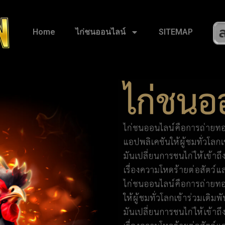
Home
ไก่ชนออนไลน์
SITEMAP