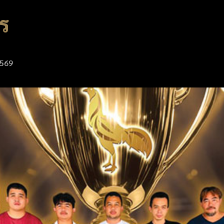
ร
2569