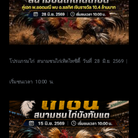
โปรแกรมไก่ สนามชนไก่เทิดไทซิตี้ วันที่ 28 มิ.ย. 2569 |
เริ่มชนเวลา 10:00 น.