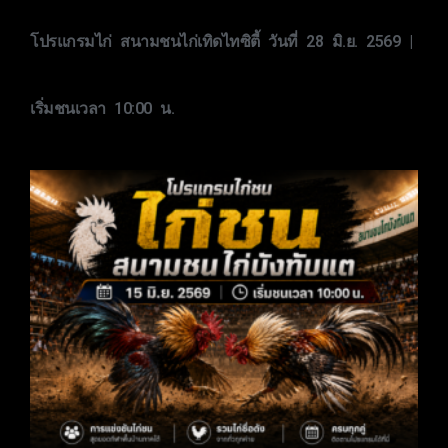
โปรแกรมไก่ สนามชนไก่เทิดไทซิตี้ วันที่ 28 มิ.ย. 2569 |
เริ่มชนเวลา 10:00 น.