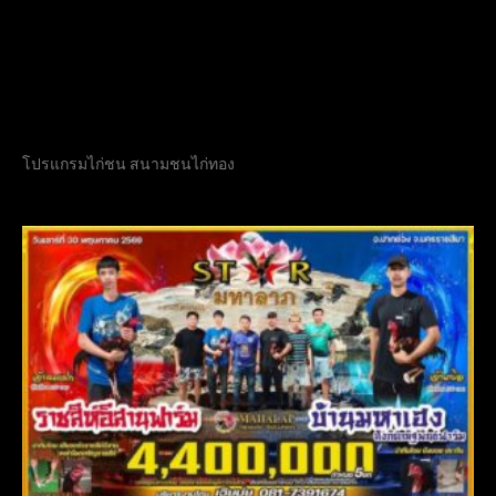
โปรแกรมไก่ชน สนามชนไก่ทอง