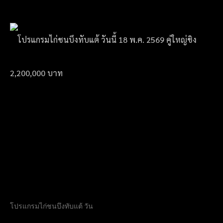
โปรแกรมไก่ชนบึงทับแต้ วัน