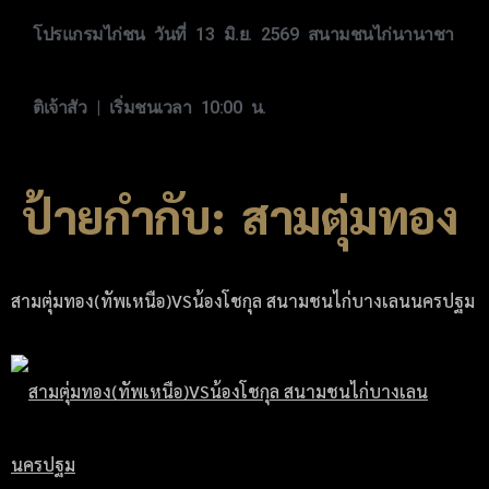
โปรแกรมไก่ชน วันที่ 13 มิ.ย. 2569 สนามชนไก่นานาชา
ติเจ้าสัว | เริ่มชนเวลา 10:00 น.
ป้ายกำกับ:
สามตุ่มทอง
สามตุ่มทอง(ทัพเหนือ)VSน้องโชกุล สนามชนไก่บางเลนนครปฐม