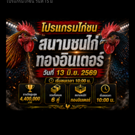
โปรแกรมไก่ชน วันที่ 15 มิ