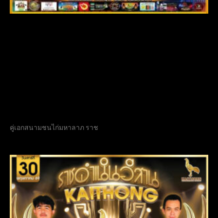
คู่เอกสนามชนไก่มหาลาภ ราช