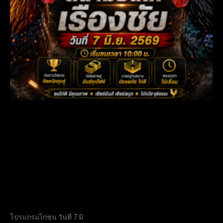
โปรแกรมไก่ชน วันที่ 7 มิ.