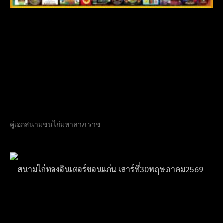
คู่เอกสนามชนไก่มหาลาภ ราช