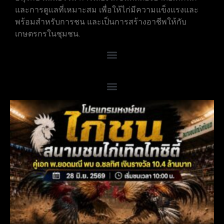
และการดูแลที่เหมาะสม เพื่อให้ไก่มีความแข็งแรงและ
พร้อมสำหรับการชน และเป็นการสร้างอาชีพให้กับ
เกษตรกรในชุมชน.