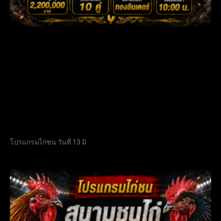
โปรแกรมไก่ชน วันที่ 13 มิ