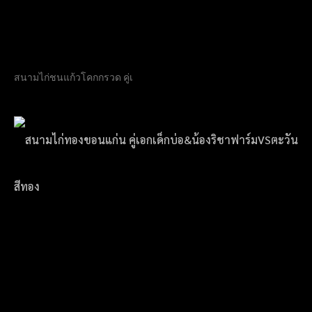
สนามไก่ชนแก้วโคกกรวด คู่เ