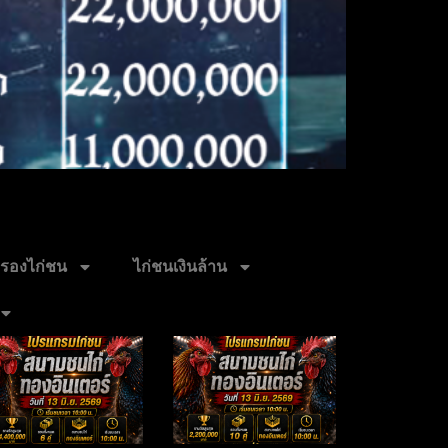
อรองไก่ชน
ไก่ชนเงินล้าน