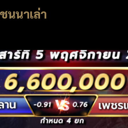
ชนนาเล่า