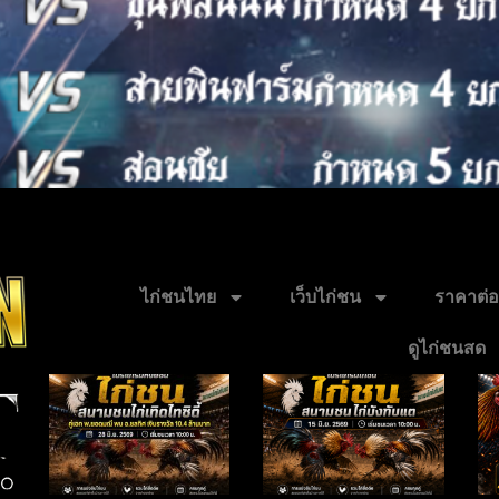
ไก่ชนไทย
เว็บไก่ชน
ราคาต่
ดูไก่ชนสด