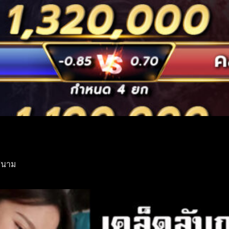
กสนาม