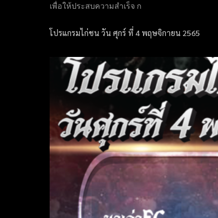
เพื่อให้ประสบความสำเร็จ ก
โปรแกรมไก่ชน วัน ศุกร์ ที่ 4 พฤษจิกายน 2565