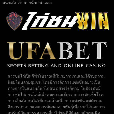
สนามไก่เจ้านายน้อย น้องออ
การชนไก่เป็นกีฬาโบราณที่มีมายาวนานและได้รับความ
นิยมในหลายชุมชน โดยมีการจัดการแข่งขันอย่างเป็น
ทางการในสนามกีฬาไก่ชน อย่างไรก็ตาม ในปัจจุบันมี
การชนไก่ออนไลน์เพื่อลดความเสี่ยงจากการติดเชื้อโรค
การเลี้ยงไก่ชนไม่เพียงแต่เป็นเพื่อการแข่งขัน แต่ยังรวม
ถึงการค้าขายและการพัฒนาสายพันธุ์เพื่อรายได้และการ
อนุรักษ์วัฒนธรรม การเลี้ยงไก่ชนที่ดีต้องอาศัยเทคนิค