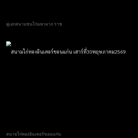
คู่เอกสนามชนไก่มหาลาภ ราช
สนามไก่ทองอินเตอร์ขอนแก่น