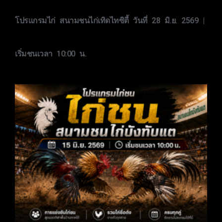
โปรแกรมไก่ สนามชนไก่เทิดไทซิตี้ วันที่ 28 มิ.ย. 2569 |
เริ่มชนเวลา 10:00 น.