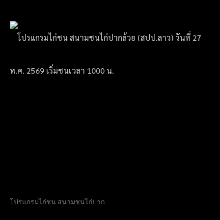
โปรแกรมไก่ชน สนามชนไก่ปาก