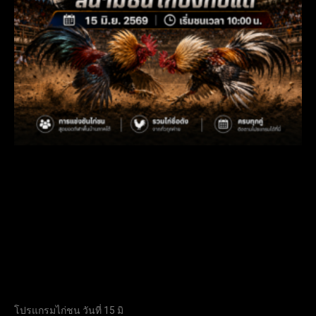
โปรแกรมไก่ชน วันที่ 15 มิ