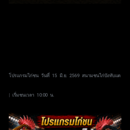
โปรแกรมไก่ชน วันที่ 15 มิ.ย. 2569 สนามชนไก่บังทับแต
| เริ่มชนเวลา 10:00 น.