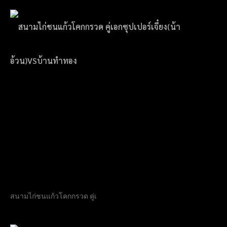
สนามไก่ชนแก้วโคกกรวด คู่เ