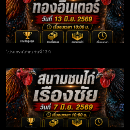
โปรแกรมไก่ชน วันที่ 13 มิ