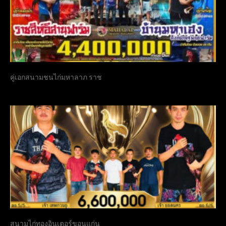
คู่เอกสนามชนไก่มหาลาภ ราช
สนามไก่ทองอินเตอร์ขอนแก่น