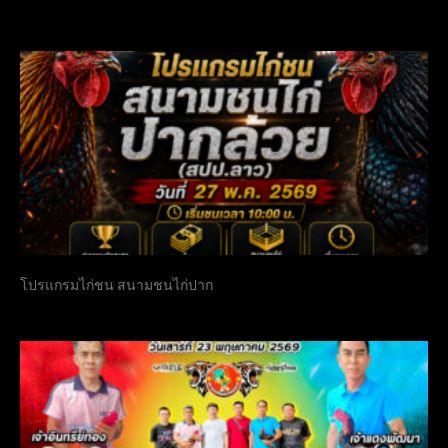
โปรแกรมไก่ชน สนามชนไก่ปาก