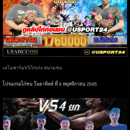
เลโอฟาร์มVSไก่เก่ง สนามชน
โปรแกรมไก่ชน วันอาทิตย์ ที่ 6 พฤศจิกายน 2565