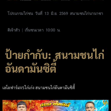
โปรแกรมไก่ชน วันที่ 13 มิ.ย. 2569 สนามชนไก่นานาชา
ติเจ้าสัว | เริ่มชนเวลา 10:00 น.
ป้ายกำกับ:
สนามชนไก่
อันดามันซิตี้
เลโอฟาร์มVSไก่เก่ง สนามชนไก่อันดามันซิตี้