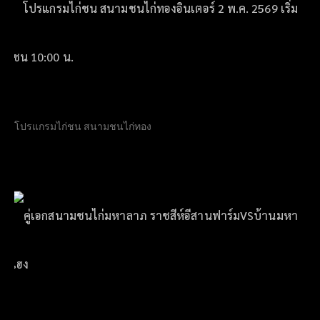
โปรแกรมไก่ชน สนามชนไก่ทอง