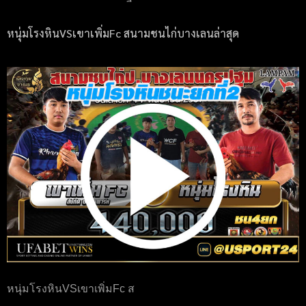
หนุ่มโรงหินVSเขาเพิ่มFc สนามชนไก่บางเลนล่าสุด
หนุ่มโรงหินVSเขาเพิ่มFc ส