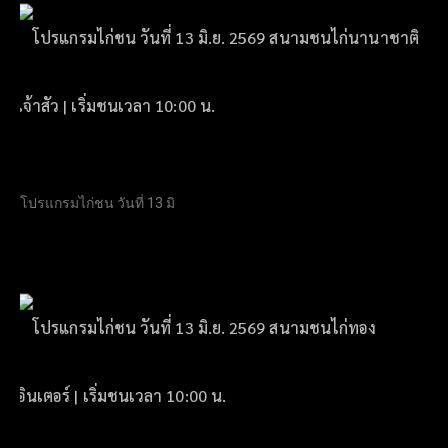
โปรแกรมไก่ชน วันที่ 13 มิ