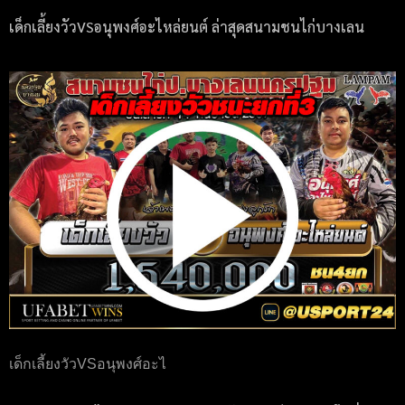
เด็กเลี้ยงวัวVSอนุพงศ์อะไหล่ยนต์ ล่าสุดสนามชนไก่บางเลน
เด็กเลี้ยงวัวVSอนุพงศ์อะไ