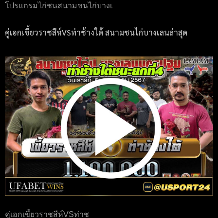
โปรแกรมไก่ชนสนามชนไก่บางเ
คู่เอกเขี้ยวราชสีห์VSท่าช้างใต้ สนามชนไก่บางเลนล่าสุด
คู่เอกเขี้ยวราชสีห์VSท่าช