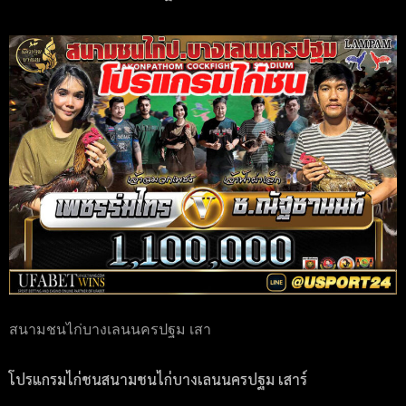
สนามชนไก่บางเลนนครปฐม เสา
โปรแกรมไก่ชนสนามชนไก่บางเลนนครปฐม เสาร์