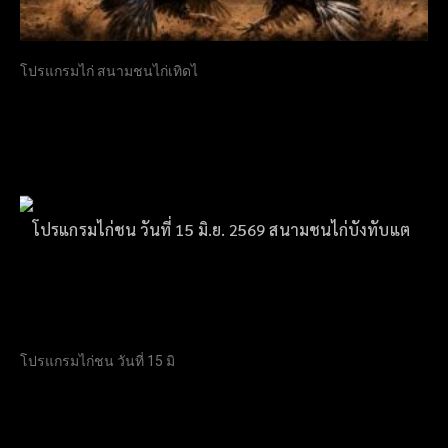
โปรแกรมไก่ สนามชนไก่เทิดไ
โปรแกรมไก่ชน วันที่ 15 มิ