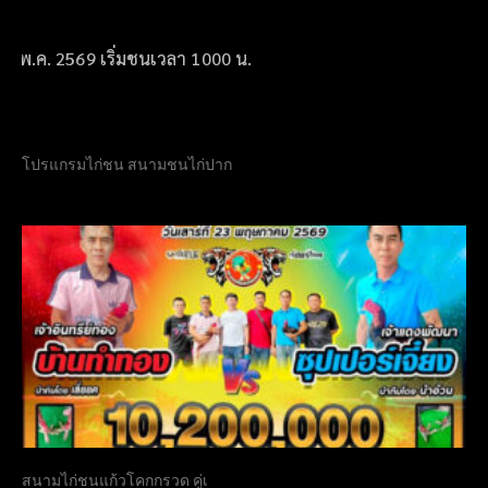
โปรแกรมไก่ชน สนามชนไก่ปาก
สนามไก่ชนแก้วโคกกรวด คู่เ