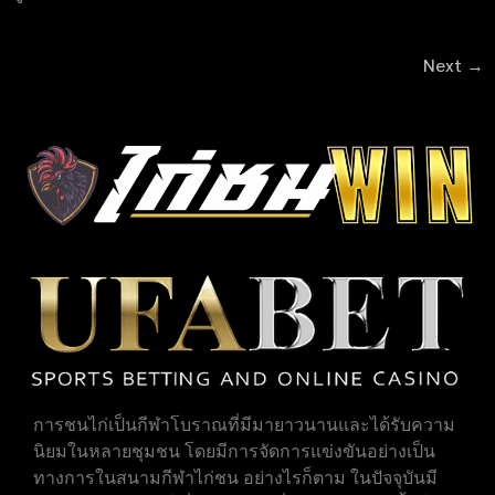
Next
→
การชนไก่เป็นกีฬาโบราณที่มีมายาวนานและได้รับความ
นิยมในหลายชุมชน โดยมีการจัดการแข่งขันอย่างเป็น
ทางการในสนามกีฬาไก่ชน อย่างไรก็ตาม ในปัจจุบันมี