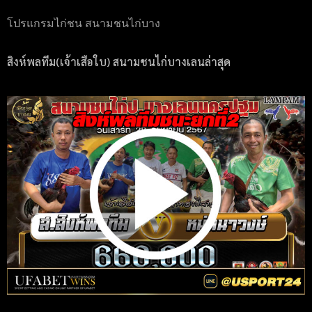
โปรแกรมไก่ชน สนามชนไก่บาง
สิงห์พลทีม(เจ้าเสือใบ) สนามชนไก่บางเลนล่าสุด