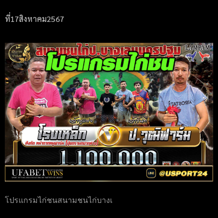
ที่17สิงหาคม2567
โปรแกรมไก่ชนสนามชนไก่บางเ