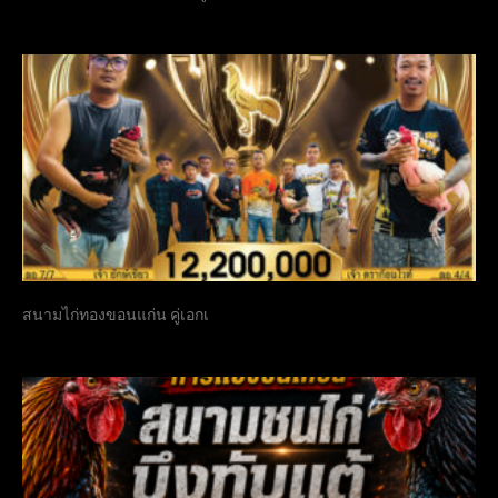
สนามไก่ทองขอนแก่น คู่เอกเ