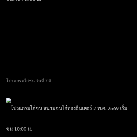
โปรแกรมไก่ชน วันที่ 7 มิ.