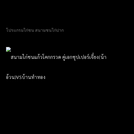
โปรแกรมไก่ชน สนามชนไก่ปาก