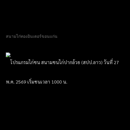
สนามไก่ทองอินเตอร์ขอนแก่น