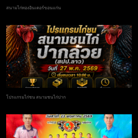
สนามไก่ทองอินเตอร์ขอนแก่น
โปรแกรมไก่ชน สนามชนไก่ปาก