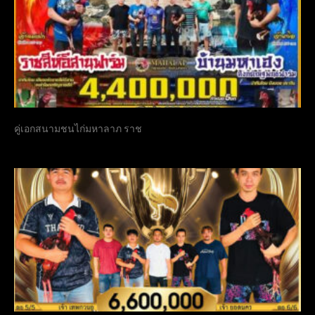
คู่เอกสนามชนไก่มหาลาภ ราช