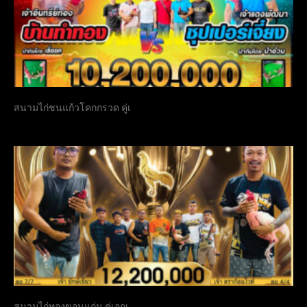
สนามไก่ชนแก้วโคกกรวด คู่เ
สนามไก่ทองขอนแก่น คู่เอกเ