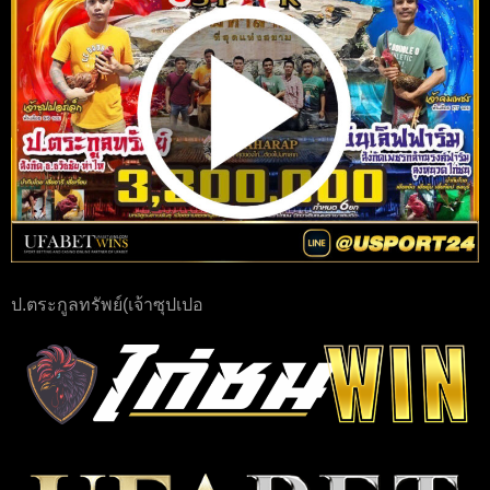
ป.ตระกูลทรัพย์(เจ้าซุปเปอ