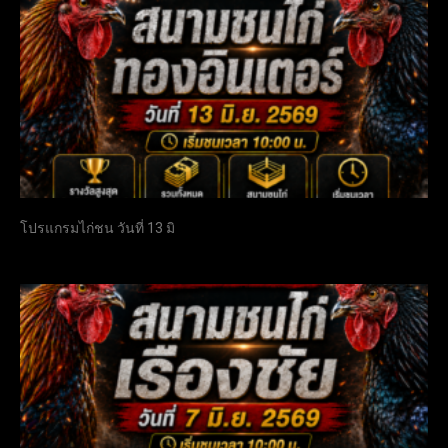
โปรแกรมไก่ชน วันที่ 13 มิ