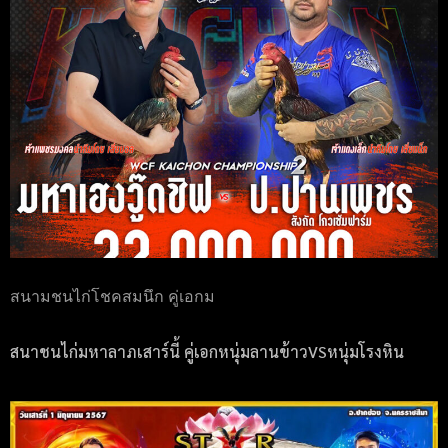
สนามชนไก่โชคสมนึก คู่เอกม
สนาชนไก่มหาลาภเสาร์นี้ คู่เอกหนุ่มลานข้าวVSหนุ่มโรงหิน