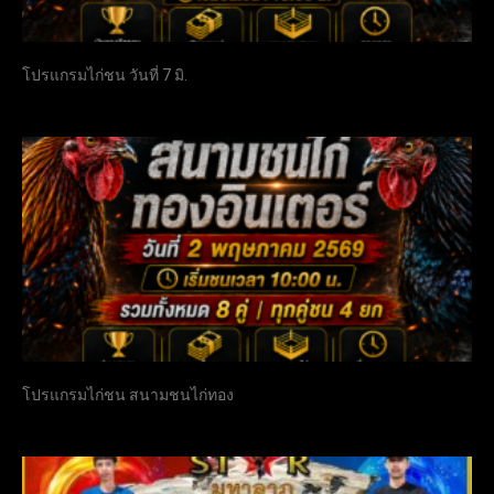
โปรแกรมไก่ชน วันที่ 7 มิ.
โปรแกรมไก่ชน สนามชนไก่ทอง