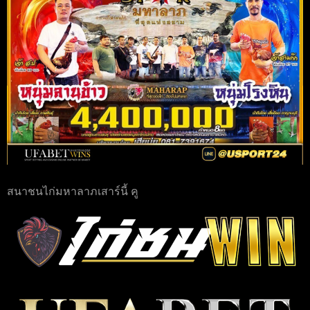
สนาชนไก่มหาลาภเสาร์นี้ คู