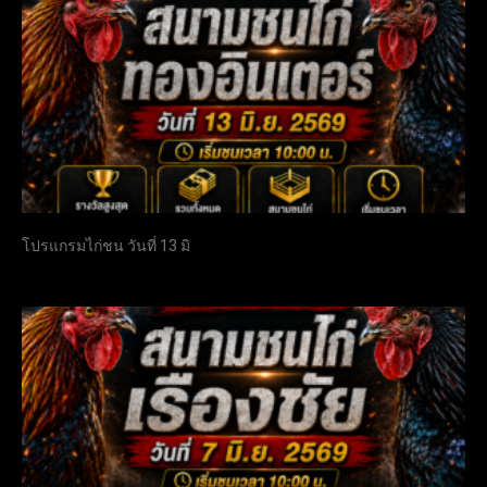
โปรแกรมไก่ชน วันที่ 13 มิ