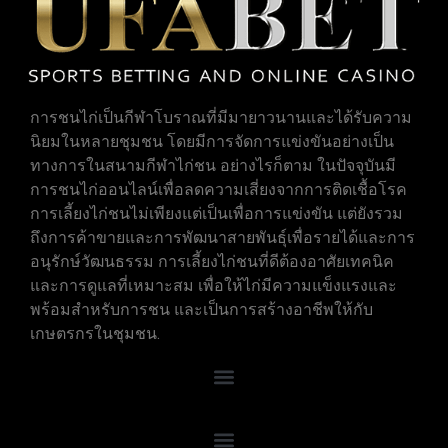
การชนไก่เป็นกีฬาโบราณที่มีมายาวนานและได้รับความ
นิยมในหลายชุมชน โดยมีการจัดการแข่งขันอย่างเป็น
ทางการในสนามกีฬาไก่ชน อย่างไรก็ตาม ในปัจจุบันมี
การชนไก่ออนไลน์เพื่อลดความเสี่ยงจากการติดเชื้อโรค
การเลี้ยงไก่ชนไม่เพียงแต่เป็นเพื่อการแข่งขัน แต่ยังรวม
ถึงการค้าขายและการพัฒนาสายพันธุ์เพื่อรายได้และการ
อนุรักษ์วัฒนธรรม การเลี้ยงไก่ชนที่ดีต้องอาศัยเทคนิค
และการดูแลที่เหมาะสม เพื่อให้ไก่มีความแข็งแรงและ
พร้อมสำหรับการชน และเป็นการสร้างอาชีพให้กับ
เกษตรกรในชุมชน.