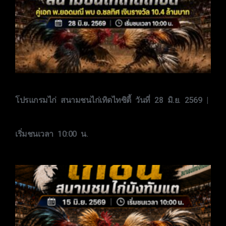
โปรแกรมไก่ สนามชนไก่เทิดไทซิตี้ วันที่ 28 มิ.ย. 2569 |
เริ่มชนเวลา 10:00 น.