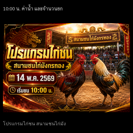
10:00 น. ค่าน้ำ และจำนวนยก
โปรแกรมไก่ชน สนามชนไก่มัง