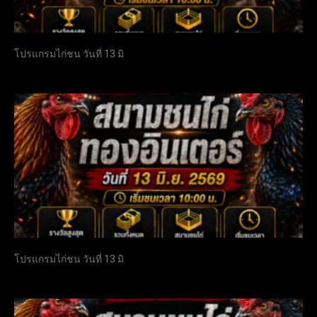
โปรแกรมไก่ชน วันที่ 13 มิ
โปรแกรมไก่ชน วันที่ 13 มิ