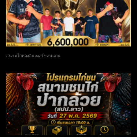
สนามไก่ทองอินเตอร์ขอนแก่น