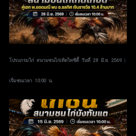
โปรแกรมไก่ สนามชนไก่เทิดไทซิตี้ วันที่ 28 มิ.ย. 2569 |
เริ่มชนเวลา 10:00 น.