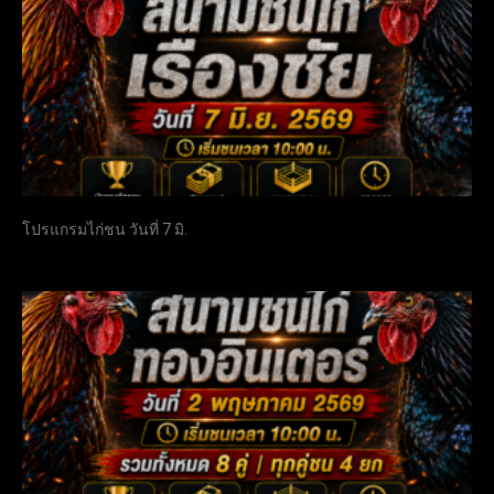
โปรแกรมไก่ชน วันที่ 7 มิ.