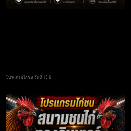
โปรแกรมไก่ชน วันที่ 15 มิ