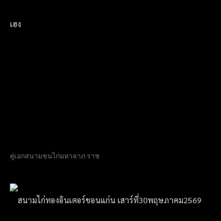
คู่เอกสนามชนไก่มหาลาภ ราช