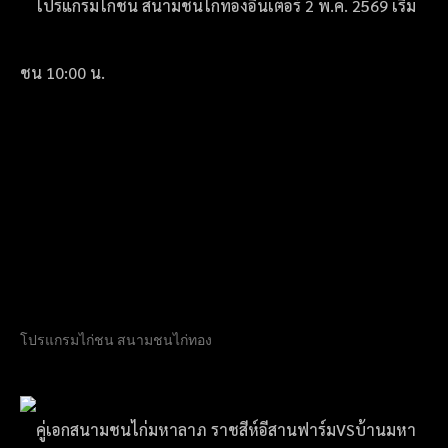
โปรแกรมไก่ชน สนามชนไก่ทอง