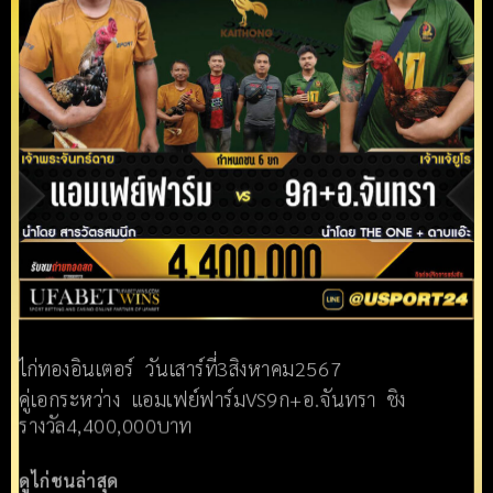
ไก่ทองอินเตอร์ วันเสาร์ที่3สิงหาคม2567
คู่เอกระหว่าง แอมเฟย์ฟาร์มVS9ก+อ.จันทรา ชิง
รางวัล4,400,000บาท
ดูไก่ชนล่าสุด