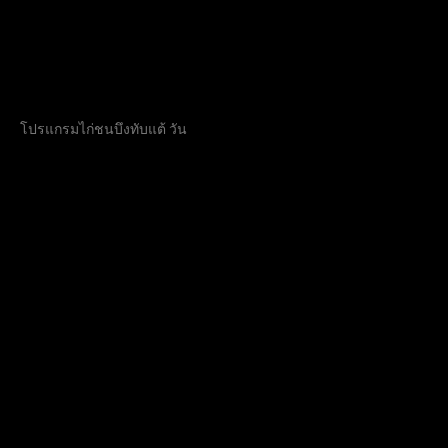
โปรแกรมไก่ชนบึงทับแต้ วัน