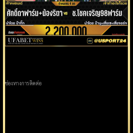
ช่องทางการติดต่อ