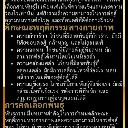
เลือกสายพันธุ์ไม่เพียงแต่เน้นที่ความแข็งแรงและความ
ว่องไวเท่านั้น แต่ยังรวมถึงความสามารถในการต่อสู้
ความทนทานต่อโรค และทัศนคติที่ดีต่อการฝึกฝน
ลักษณะพฤติกรรมทางกายภาพ
ความก้าวร้าว
ไก่ชนที่มีสายพันธุ์ที่ก้าวร้าว มักมี
นิสัยชอบต่อสู้ กล้าหาญ และไม่ยอมแพ้
ความอดทน
ไก่ชนที่มีสายพันธุ์ที่อดทน มัก
สามารถต่อสู้ได้นานโดยไม่เหนื่อยล้า
ความคล่องแคล่ว
ไก่ชนที่มีสายพันธุ์ที่
คล่องแคล่ว มักมีการเคลื่อนไหวที่ว่องไว หลบ
หลีกการโจมตีของคู่ต่อสู้ได้ดี
ความแข็งแรง
ไก่ชนที่มีสายพันธุ์ที่แข็งแรง มักมี
กล้ามเนื้อที่แข็งแรง พลังการตีที่หนัก และ
สามารถทนทานต่อบาดแผลได้ดี
การคัดเลือกพันธุ์
พันธุกรรมมีบทบาทสำคัญในการกำหนดลักษณะ
พฤติกรรมทางกายภาพและความสามารถในการต่อสู้
ของ
ไก่ชน
ผู้เพาะพันธุ์สามารถเลือกสรรคุณสมบัติ