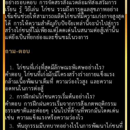
อย่างรอบคอบ การจัดสรรสิ่งแวดล้อมที่ส่งเสริมการ
เรียน รู้ วิธีเล่น ไก่ชน
รวมถึงการดูแลสุขภาพอย่าง
เข้มข้นช่วยให้สามารถผลิตไก่ชนที่มีความเก่งกาจสูงสุด
ได้ การให้ความสำคัญกับปัจจัยเหล่านี้จะนำไปสู่การ
สร้างไก่ชนที่ไม่เพียงแต่โดดเด่นในสนามต่อสู้เท่านั้น
แต่ยังเป็นที่ยกย่องและชื่นชมในวงการ
ถาม-ตอบ
ไก่ชนที่เก่งที่สุดมีลักษณะพิเศษอย่างไร?
คำตอบ
ไก่ชนที่เก่งมักมีโครงสร้างร่างกายแข็งแรง
กล้ามเนื้อพัฒนาเต็มที่ ความว่องไวสูง และความ
อดทนในการต่อสู้
การฝึกฝนไก่ชนควรเริ่มต้นอย่างไร?
คำตอบ
การฝึกฝนควรเริ่มจากการสังเกตพฤติกรรม
ธรรมชาติและค่อยๆ เน้นไปที่ด้านที่พวกมันโดดเด่น
เช่น ความแข็งแรงหรือความว่องไว
พันธุกรรมมีบทบาทอย่างไรในการพัฒนาไก่ชนที่