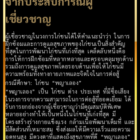
จากประสบการณ์ผู้
เชี่ยวชาญ
ผู้เชี่ยวชาญในวงการไก่ชนได้ให้คำแนะนำว่า ในการ
ฝึกซ้อมและการดูแลสุขภาพของไก่ชนเป็นสิ่งสำคัญ
ที่สุดในการพัฒนาไก่ชนที่เก่งที่สุด เคล็ดลับหนึ่งคือ
การให้การฝึกซ้อมที่หลากหลายและครอบคลุมทุกด้าน
รวมถึงการดูแลสุขภาพโดยรอบด้านเพื่อให้ไก่ชนมี
ความพร้อมทั้งทางกายภาพและจิตใจในการต่อสู้
กรณีศึกษา:
ไก่ชน
“พญาเลอง”
“พญาเลอง” เป็น
ไก่ชน ต่าง ประเทศ
ที่มีชื่อเสียง
ในวงการจากความสามารถในการต่อสู้ที่ยอดเยี่ยม ได้
รับการยกย่องจากผู้เชี่ยวชาญว่ามีคุณสมบัติพิเศษ
หลายอย่างทำให้เป็นหนึ่งในไก่ชนที่เก่งที่สุด มี
โครงสร้างร่างกายแข็งแรง กล้ามเนื้อพัฒนาเต็มที่ และ
มีสัดส่วนที่เหมาะสม ซึ่งส่งผลให้มีความเร็วและความ
อดทนสูง มีดวงตาที่แสดงถึงสุขภาพที่ดี “พญาเลอง”