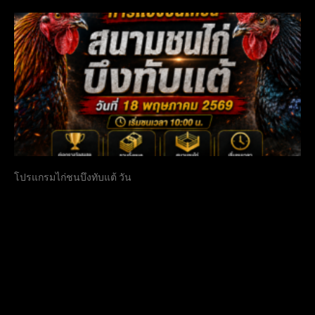
โปรแกรมไก่ชนบึงทับแต้ วัน