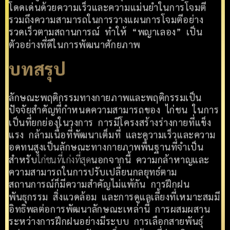
โดดเด่นด้วยความเร็วและความแม่นยำในการโจมตี
รวมถึงความสามารถในการวางแผนการโจมตีอย่าง
รวดเร็วตามสถานการณ์ ทำให้ “พญาเลอง” เป็น
ตัวอย่างที่ดีในการพัฒนาศักยภาพ
บทสรุป
ลักษณะพฤติกรรมทางกายภาพและพฤติกรรมเป็น
ปัจจัยสำคัญที่กำหนดความสามารถของ
ไก่ชน
ในการ
เป็นที่ยกย่องในวงการ การมีโครงสร้างร่างกายที่แข็ง
แรง กล้ามเนื้อที่พัฒนาเต็มที่ และความเร็วและความ
อดทนสูงเป็นลักษณะทางกายภาพพื้นฐานที่จำเป็น
สำหรับ
ไก่ชนที่เก่งที่สุด
นอกจากนี้ ความกล้าหาญและ
ความสามารถในการปรับเปลี่ยนกลยุทธ์ตาม
สถานการณ์ก็มีความสำคัญไม่แพ้กัน การฝึกฝน
พันธุกรรม สิ่งแวดล้อม และการดูแลเลี้ยงที่เหมาะสมมี
อิทธิพลต่อการพัฒนาลักษณะเหล่านี้ การผสมผสาน
ระหว่างการฝึกฝนอย่างมีระบบ การเลือกสายพันธุ์