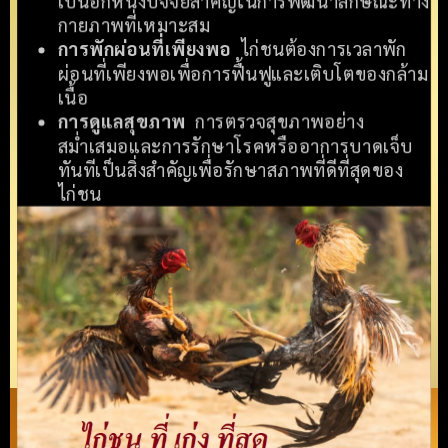
เป็นอีกหนึ่งปัจจัยสำคัญในการพัฒนาลักษณะทาง
กายภาพที่เหมาะสม
การพักผ่อนที่เพียงพอ
ไก่ชนต้องการเวลาพัก
ผ่อนที่เพียงพอเพื่อการฟื้นฟูและเติบโตของกล้าม
เนื้อ
การดูแลสุขภาพ
การตรวจสุขภาพอย่าง
สม่ำเสมอและการรักษาโรคหรืออาการบาดเจ็บ
ทันทีเป็นสิ่งสำคัญเพื่อรักษาสภาพที่ดีที่สุดของ
ไก่ชน