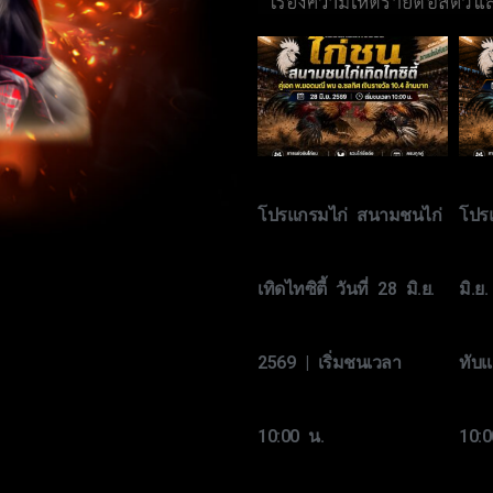
โปรแกรมไก่ สนามชนไก่
โปรแ
เทิดไทซิตี้ วันที่ 28 มิ.ย.
มิ.ย
2569 | เริ่มชนเวลา
ทับแ
10:00 น.
10:0