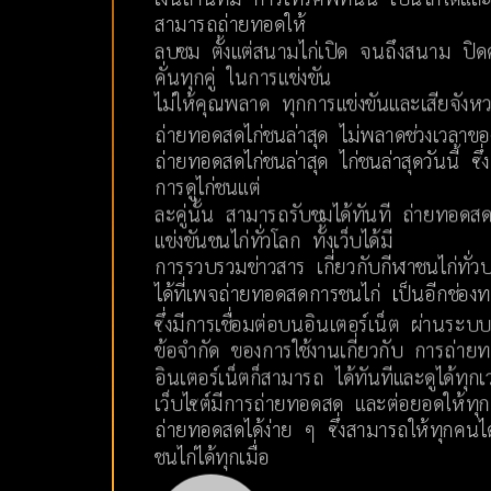
สามารถถ่ายทอดให้
ลบชม ตั้งแต่สนามไก่เปิด จนถึงสนาม ปิด
คั่นทุกคู่ ในการแข่งขัน
ไม่ให้คุณพลาด ทุกการแข่งขันและเสียจั
ถ่ายทอดสดไก่ชนล่าสุด ไม่พลาดช่วงเวลาข
ถ่ายทอดสดไก่ชนล่าสุด ไก่ชนล่าสุดวันนี้ ซ
การดูไก่ชนแต่
ละคู่นั้น สามารถรับชมได้ทันที ถ่ายทอดสด
แข่งขันชนไก่ทั่วโลก ทั้งเว็บได้มี
การรวบรวมข่าวสาร เกี่ยวกับกีฬาชนไก่ทั่ว
ได้ที่เพจถ่ายทอดสดการชนไก่ เป็นอีกช่อ
ซึ่งมีการเชื่อมต่อบนอินเตอร์เน็ต ผ่านระบ
ข้อจำกัด ของการใช้งานเกี่ยวกับ การถ่า
อินเตอร์เน็ตก็สามารถ ได้ทันทีและดูได้ทุก
เว็บไซต์มีการถ่ายทอดสด และต่อยอดให้ทุกคนไ
ถ่ายทอดสดได้ง่าย ๆ ซึ่งสามารถให้ทุกคนได
ชนไก่ได้ทุกเมื่อ