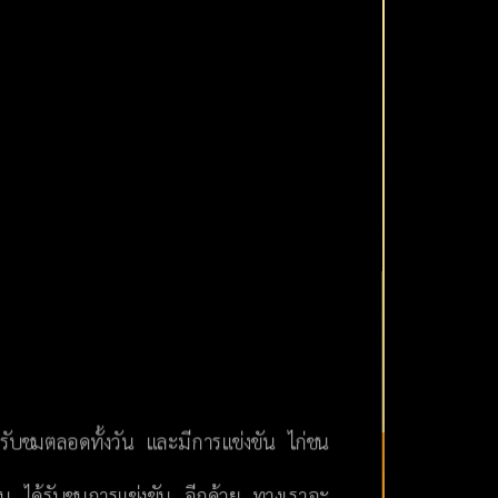
้รับชมตลอดทั้งวัน และมีการแข่งขัน ไก่ชน
กคน ได้รับชมการแข่งขัน อีกด้วย ทางเราจะ