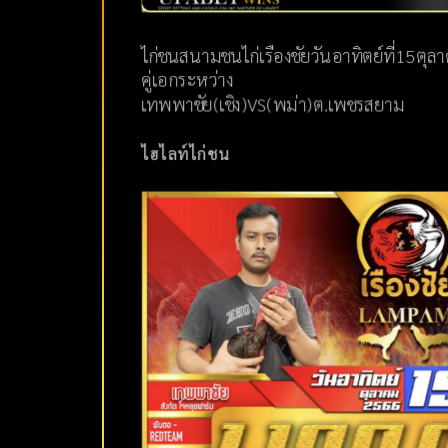
ไก่ชนสนามชนไก่เรืองชัยวันอาทิตย์ที่15ตุ
คู่เอกระหว่าง
เทพพาชัย(เชิง)VS(พม่า)ต.เพชรสยาม
ไฮไลท์ไก่ชน