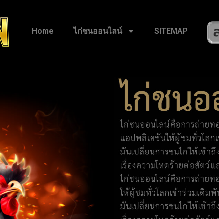
Home
ไก่ชนออนไลน์
SITEMAP