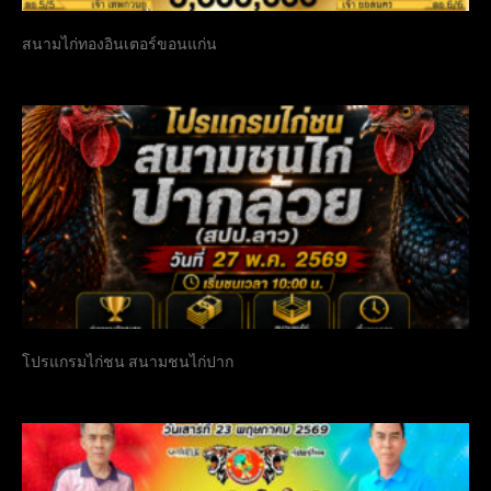
สนามไก่ทองอินเตอร์ขอนแก่น
โปรแกรมไก่ชน สนามชนไก่ปาก