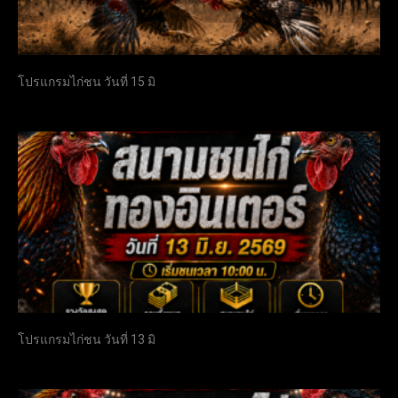
โปรแกรมไก่ชน วันที่ 15 มิ
โปรแกรมไก่ชน วันที่ 13 มิ