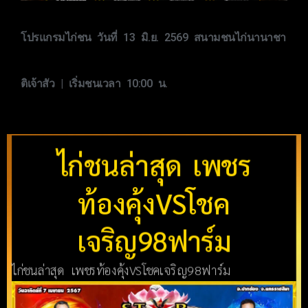
โปรแกรมไก่ชน วันที่ 13 มิ.ย. 2569 สนามชนไก่นานาชา
ติเจ้าสัว | เริ่มชนเวลา 10:00 น.
ไก่ชนล่าสุด เพชร
ท้องคุ้งVSโชค
เจริญ98ฟาร์ม
ไก่ชนล่าสุด เพชรท้องคุ้งVSโชคเจริญ98ฟาร์ม