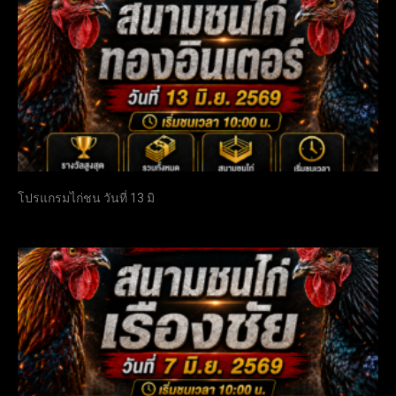
โปรแกรมไก่ชน วันที่ 13 มิ