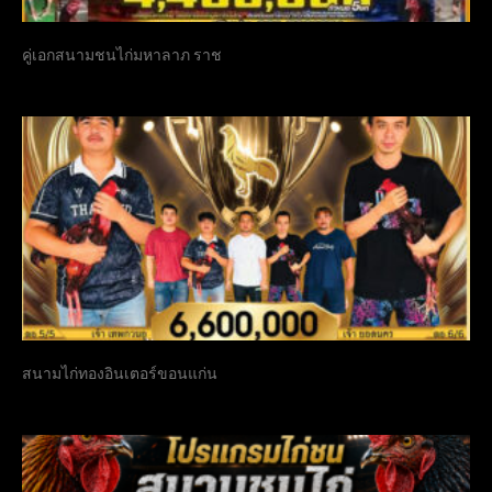
คู่เอกสนามชนไก่มหาลาภ ราช
สนามไก่ทองอินเตอร์ขอนแก่น