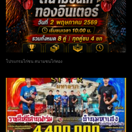
โปรแกรมไก่ชน สนามชนไก่ทอง