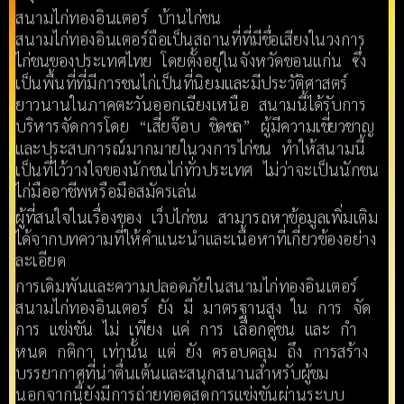
สนามไก่ทองอินเตอร์ บ้านไก่ชน
สนามไก่ทองอินเตอร์ถือเป็นสถานที่ที่มีชื่อเสียงในวงการ
ไก่ชนของประเทศไทย โดยตั้งอยู่ในจังหวัดขอนแก่น ซึ่ง
เป็นพื้นที่ที่มีการชนไก่เป็นที่นิยมและมีประวัติศาสตร์
ยาวนานในภาคตะวันออกเฉียงเหนือ สนามนี้ได้รับการ
บริหารจัดการโดย “เสี่ยจ๊อบ ชิดชล” ผู้มีความเชี่ยวชาญ
และประสบการณ์มากมายในวงการไก่ชน ทำให้สนามนี้
เป็นที่ไว้วางใจของนักชนไก่ทั่วประเทศ ไม่ว่าจะเป็นนักชน
ไก่มืออาชีพหรือมือสมัครเล่น
ผู้ที่สนใจในเรื่องของ เว็บไก่ชน สามารถหาข้อมูลเพิ่มเติม
ได้จากบทความที่ให้คำแนะนำและเนื้อหาที่เกี่ยวข้องอย่าง
ละเอียด
การเดิมพันและความปลอดภัยในสนามไก่ทองอินเตอร์
สนามไก่ทองอินเตอร์ ยัง มี มาตรฐานสูง ใน การ จัด
การ แข่งขัน ไม่ เพียง แค่ การ เลือกคู่ชน และ กำ
หนด กติกา เท่านั้น แต่ ยัง ครอบคลุม ถึง การสร้าง
บรรยากาศที่น่าตื่นเต้นและสนุกสนานสำหรับผู้ชม
นอกจากนี้ยังมีการถ่ายทอดสดการแข่งขันผ่านระบบ