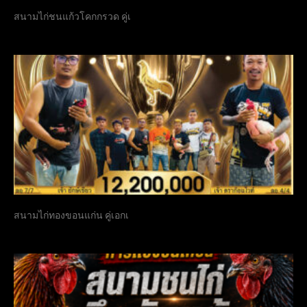
สนามไก่ชนแก้วโคกกรวด คู่เ
สนามไก่ทองขอนแก่น คู่เอกเ