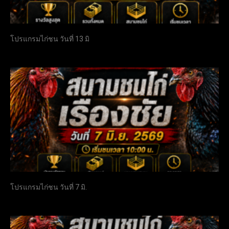
โปรแกรมไก่ชน วันที่ 13 มิ
โปรแกรมไก่ชน วันที่ 7 มิ.