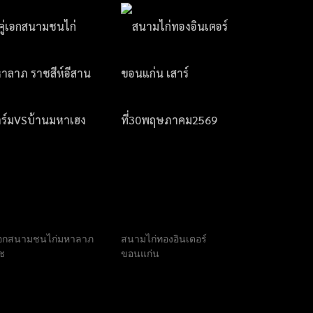
่เอกสนามชนไก่มหาลาภ
สนามไก่ทองอินเตอร์
ช
ขอนแก่น