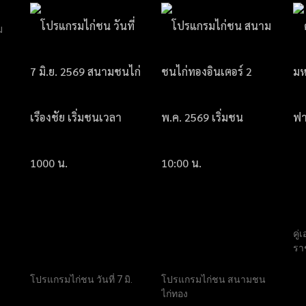
ม
คู
รา
โปรแกรมไก่ชน วันที่ 7 มิ.
โปรแกรมไก่ชน สนามชน
ไก่ทอง