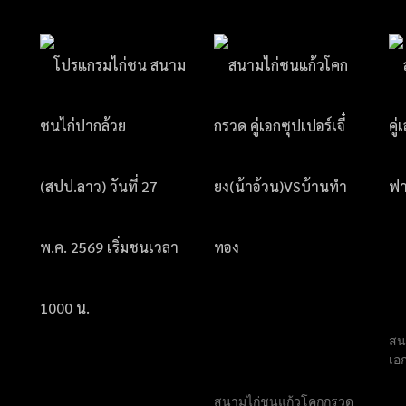
สน
เอ
สนามไก่ชนแก้วโคกกรวด