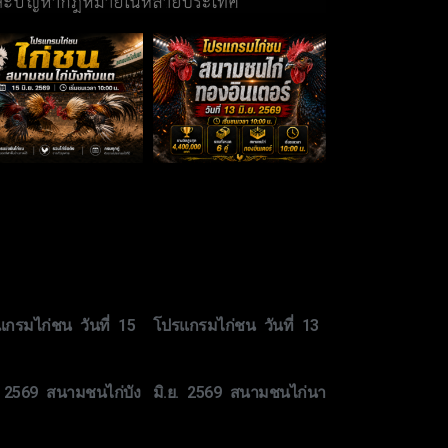
กรมไก่ชน วันที่ 15
โปรแกรมไก่ชน วันที่ 13
. 2569 สนามชนไก่บัง
มิ.ย. 2569 สนามชนไก่นา