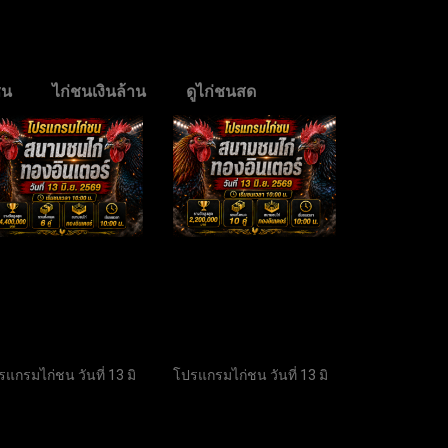
ชน
ไก่ชนเงินล้าน
ดูไก่ชนสด
แกรมไก่ชน วันที่ 13 มิ
โปรแกรมไก่ชน วันที่ 13 มิ