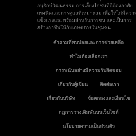
อนุรักษ์วัฒนธรรม การเลี้ยงไก่ชนที่ดีต้องอาศัย
เทคนิคและการดูแลที่เหมาะสม เพื่อให้ไก่มีควา
แข็งแรงและพร้อมสำหรับการชน และเป็นการ
สร้างอาชีพให้กับเกษตรกรในชุมชน.
คำถามที่พบบ่อยและการช่วยเหลือ
ทำไมต้องเลือกเรา
การพนันอย่างมีความรับผิดชอบ
เกี่ยวกับผู้เขียน
ติดต่อเรา
เกี่ยวกับบริษัท
ข้อตกลงและเงื่อนไข
กฎการวางเดิมพันบนเว็บไซต์
นโยบายความเป็นส่วนตัว