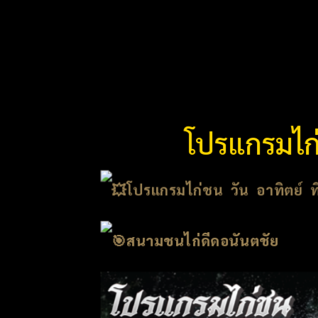
โปรแกรมไก่
โปรแกรมไก่ชน วัน อาทิตย์ 
สนามชนไก่ดีดอนันตชัย