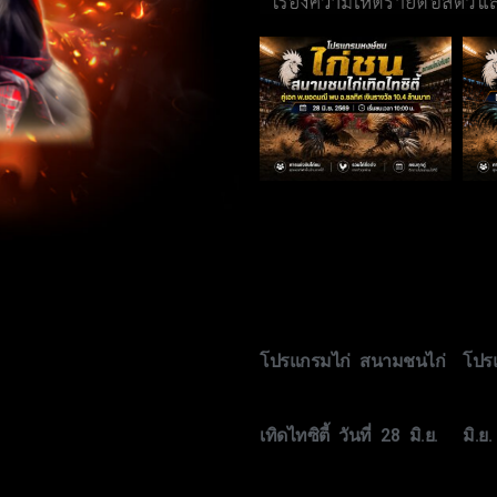
โปรแกรมไก่ สนามชนไก่
โปรแ
เทิดไทซิตี้ วันที่ 28 มิ.ย.
มิ.ย