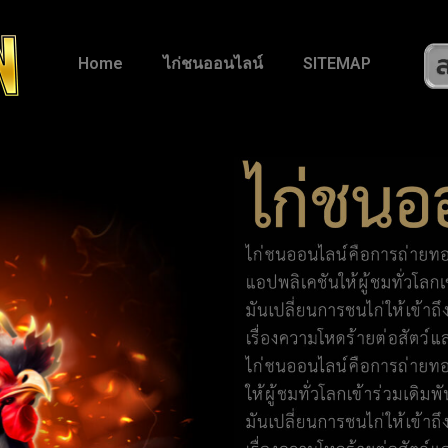
Home
ไก่ชนออนไลน์
SITEMAP