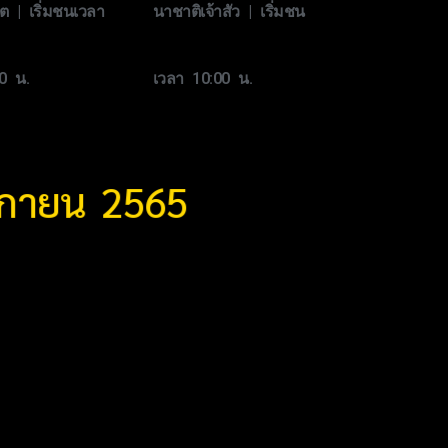
ต | เริ่มชนเวลา
นาชาติเจ้าสัว | เริ่มชน
0 น.
เวลา 10:00 น.
จิกายน 2565