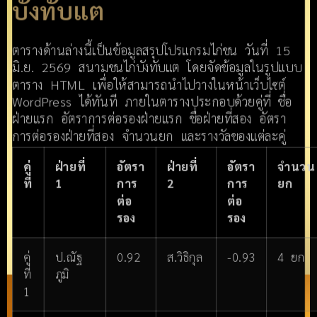
บังทับแต
ตารางด้านล่างนี้เป็นข้อมูลสรุปโปรแกรมไก่ชน วันที่ 15
มิ.ย. 2569 สนามชนไก่บังทับแต โดยจัดข้อมูลในรูปแบบ
ตาราง HTML เพื่อให้สามารถนำไปวางในหน้าเว็บไซต์
WordPress ได้ทันที ภายในตารางประกอบด้วยคู่ที่ ชื่อ
ฝ่ายแรก อัตราการต่อรองฝ่ายแรก ชื่อฝ่ายที่สอง อัตรา
การต่อรองฝ่ายที่สอง จำนวนยก และรางวัลของแต่ละคู่
คู่
ฝ่ายที่
อัตรา
ฝ่ายที่
อัตรา
จำนวน
ที่
1
การ
2
การ
ยก
ต่อ
ต่อ
รอง
รอง
คู่
ป.ณัฐ
0.92
ส.วิธิกุล
-0.93
4 ยก
ที่
ภูมิ
1