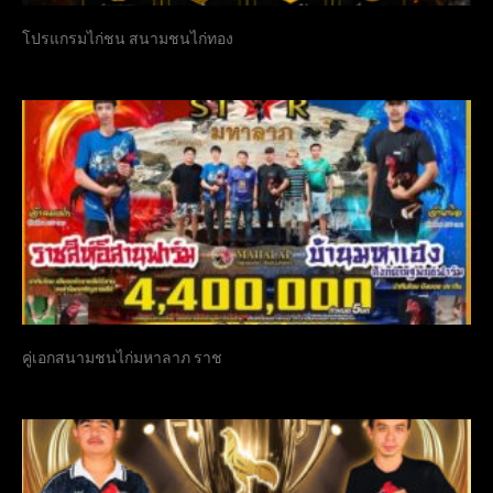
โปรแกรมไก่ชน สนามชนไก่ทอง
คู่เอกสนามชนไก่มหาลาภ ราช