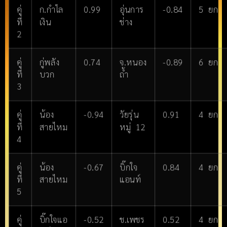
คู่
ก.กำไล
0.99
อุ่นการ
-0.84
5 ยก
ที่
เงิน
ช่าง
2
คู่
กู่พลัง
0.74
จ.หนอง
-0.89
6 ยก
ที่
บวก
ถ้ำ
3
คู่
น้อง
-0.94
วัยรุ่น
0.91
4 ยก
ที่
สายไหม
หมู่ 12
4
คู่
น้อง
-0.67
บิ๊กใจ
0.84
4 ยก
ที่
สายไหม
แอนท์
5
คู่
บิ๊กใจแอ
-0.52
ช.เพชร
0.52
4 ยก