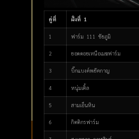
คู่ที่
ฝั่งที่ 1
1
ฟาร์ม 111 ชัยภูมิ
2
ยอดดอยเหนือเมฆฟาร์ม
3
บิ๊กแบงค์พยัคกาญ
4
หนุ่มเติ้ล
5
สามเอ็นหิน
6
กิตติกรฟาร์ม