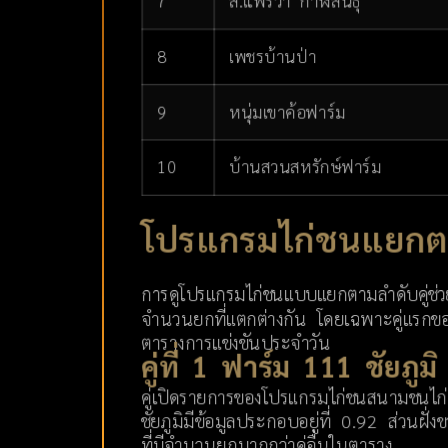
7
ส.แพรวา กาฬสินธุ์
8
เพชรบ้านป่า
9
หนุ่มเขาค้อฟาร์ม
10
บ้านสวนสหรักษ์ฟาร์ม
โปรแกรมไก่ชนแยกตา
การดูโปรแกรมไก่ชนแบบแยกตามลำดับคู่ช่วยให
จำนวนยกที่แตกต่างกัน โดยเฉพาะคู่แรกของร
ตารางการแข่งขันประจำวัน
คู่ที่ 1 ฟาร์ม 111 ชัยภู
คู่เปิดรายการของโปรแกรมไก่ชนสนามชนไก
ชัยภูมิมีข้อมูลประกอบอยู่ที่ 0.92 ส่วนฝั
ที่มีจำนวนยกมากกว่าคู่อื่นในตาราง