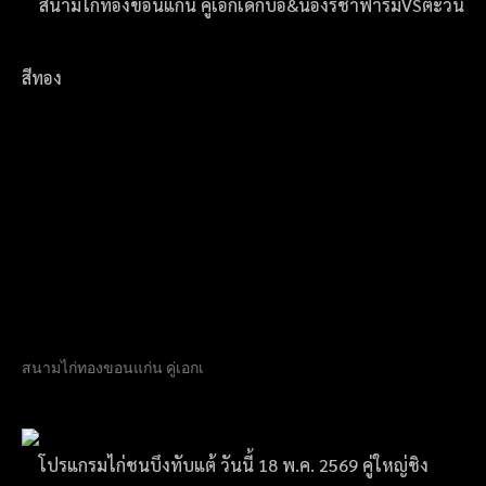
สนามไก่ทองขอนแก่น คู่เอกเ