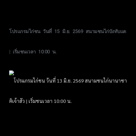
โปรแกรมไก่ชน วันที่ 15 มิ.ย. 2569 สนามชนไก่บังทับแต
| เริ่มชนเวลา 10:00 น.