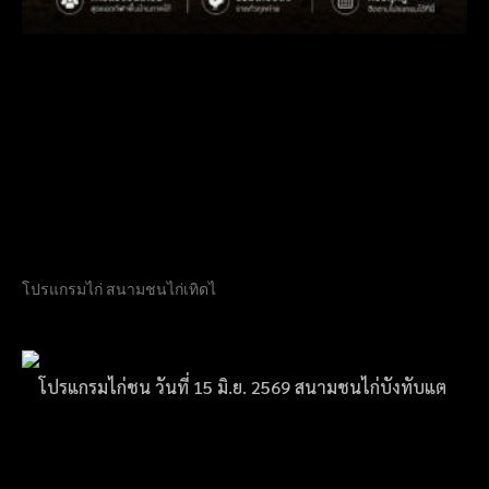
โปรแกรมไก่ สนามชนไก่เทิดไ