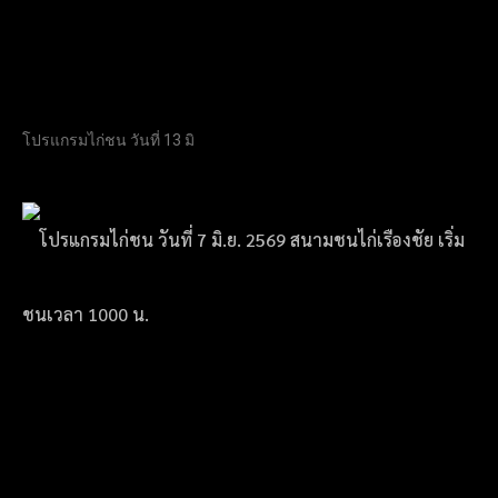
โปรแกรมไก่ชน วันที่ 13 มิ