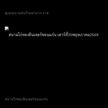
คู่เอกสนามชนไก่มหาลาภ ราช
สนามไก่ทองอินเตอร์ขอนแก่น