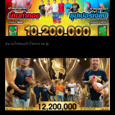
สนามไก่ชนแก้วโคกกรวด คู่เ