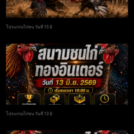
โปรแกรมไก่ชน วันที่ 15 มิ
โปรแกรมไก่ชน วันที่ 13 มิ