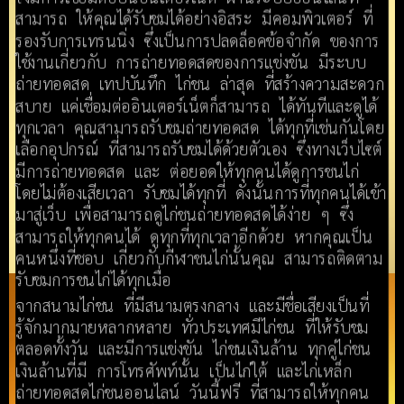
สามารถ ให้คุณได้รับชมได้อย่างอิสระ มีคอมพิวเตอร์ ที่
รองรับการเทรนนิ่ง ซึ่งเป็นการปลดล็อคข้อจำกัด ของการ
ใช้งานเกี่ยวกับ การถ่ายทอดสดของการแข่งขัน มีระบบ
ถ่ายทอดสด เทปบันทึก ไก่ชน ล่าสุด ที่สร้างความสะดวก
สบาย แค่เชื่อมต่ออินเตอร์เน็ตก็สามารถ ได้ทันทีและดูได้
ทุกเวลา คุณสามารถรับชมถ่ายทอดสด ได้ทุกที่เช่นกันโดย
เลือกอุปกรณ์ ที่สามารถรับชมได้ด้วยตัวเอง ซึ่งทางเว็บไซต์
มีการถ่ายทอดสด และ ต่อยอดให้ทุกคนได้ดูการชนไก่
โดยไม่ต้องเสียเวลา รับชมได้ทุกที่ ดังนั้นการที่ทุกคนได้เข้า
มาสู่เว็บ เพื่อสามารถดูไก่ชนถ่ายทอดสดได้ง่าย ๆ ซึ่ง
สามารถให้ทุกคนได้ ดูทุกที่ทุกเวลาอีกด้วย หากคุณเป็น
คนหนึ่งที่ชอบ เกี่ยวกับกีฬาชนไก่นั้นคุณ สามารถติดตาม
รับชมการชนไก่ได้ทุกเมื่อ
จากสนามไก่ชน ที่มีสนามตรงกลาง และมีชื่อเสียงเป็นที่
รู้จักมากมายหลากหลาย ทั่วประเทศมีไก่ชน ที่ให้รับชม
ตลอดทั้งวัน และมีการแข่งขัน ไก่ชนเงินล้าน ทุกคู่ไก่ชน
เงินล้านที่มี การโทรศัพท์นั้น เป็นไก่ใต้ และไก่เหล็ก
ถ่ายทอดสดไก่ชนออนไลน์ วันนี้ฟรี ที่สามารถให้ทุกคน