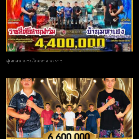
คู่เอกสนามชนไก่มหาลาภ ราช