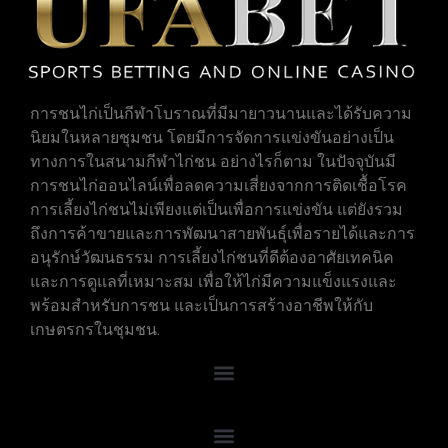
การชนไก่เป็นกีฬาโบราณที่มีมายาวนานและได้รับความ
นิยมในหลายชุมชน โดยมีการจัดการแข่งขันอย่างเป็น
ทางการในสนามกีฬาไก่ชน อย่างไรก็ตาม ในปัจจุบันมี
การชนไก่ออนไลน์เพื่อลดความเสี่ยงจากการติดเชื้อโรค
การเลี้ยงไก่ชนไม่เพียงแต่เป็นเพื่อการแข่งขัน แต่ยังรวม
ถึงการค้าขายและการพัฒนาสายพันธุ์เพื่อรายได้และการ
อนุรักษ์วัฒนธรรม การเลี้ยงไก่ชนที่ดีต้องอาศัยเทคนิค
และการดูแลที่เหมาะสม เพื่อให้ไก่มีความแข็งแรงและ
พร้อมสำหรับการชน และเป็นการสร้างอาชีพให้กับ
เกษตรกรในชุมชน.