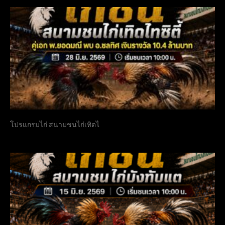
โปรแกรมไก่ สนามชนไก่เทิดไ