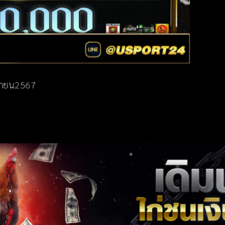
ิกายน2567