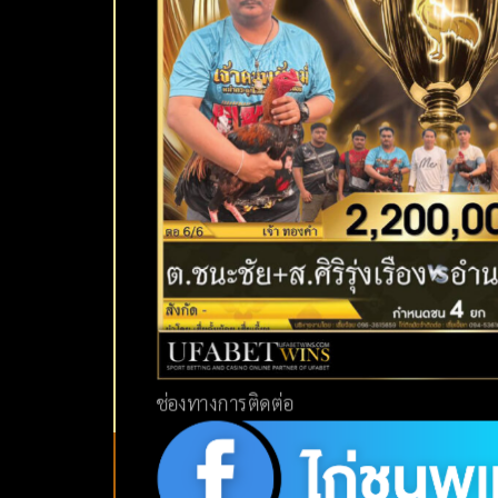
ช่องทางการติดต่อ