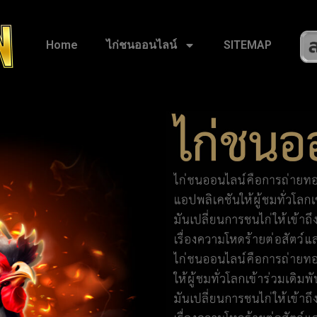
Home
ไก่ชนออนไลน์
SITEMAP