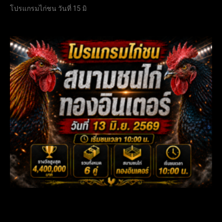
โปรแกรมไก่ชน วันที่ 15 มิ