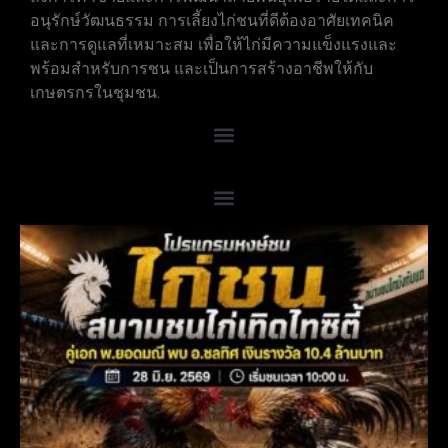
อนุรักษ์วัฒนธรรม การเลี้ยงไก่ชนที่ดีต้องอาศัยเทคนิค
และการดูแลที่เหมาะสม เพื่อให้ไก่มีความแข็งแรงและ
พร้อมสำหรับการชน และเป็นการสร้างอาชีพให้กับ
เกษตรกรในชุมชน.