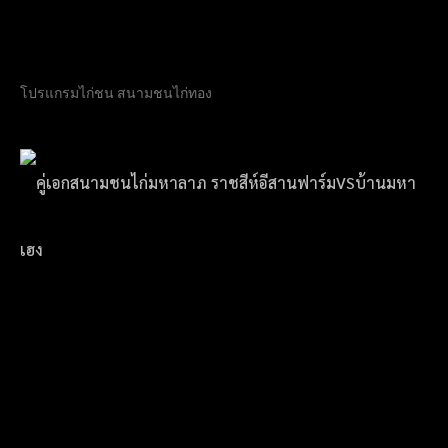
โปรแกรมไก่ชน สนามชนไก่ทอง