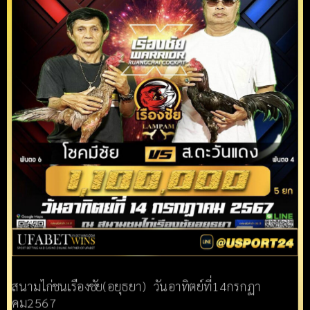
สนามไก่ชนเรืองชัย(อยุธยา) วันอาทิตย์ที่14กรกฏา
คม2567