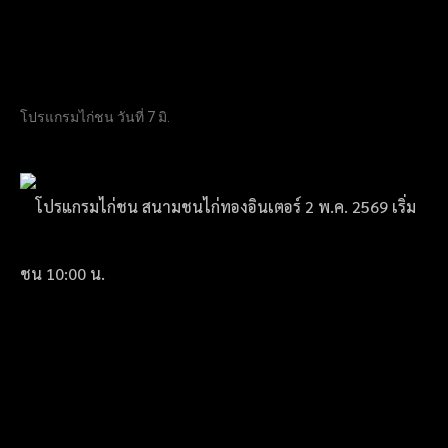
โปรแกรมไก่ชน วันที่ 7 มิ.