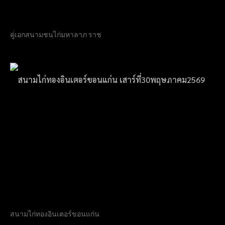
คู่เอกสนามชนไก่มหาลาภ ราช
สนามไก่ทองอินเตอร์ขอนแก่น