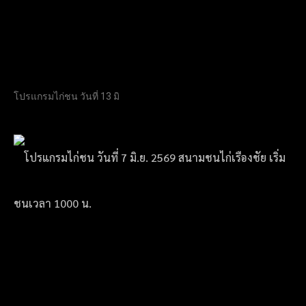
โปรแกรมไก่ชน วันที่ 13 มิ