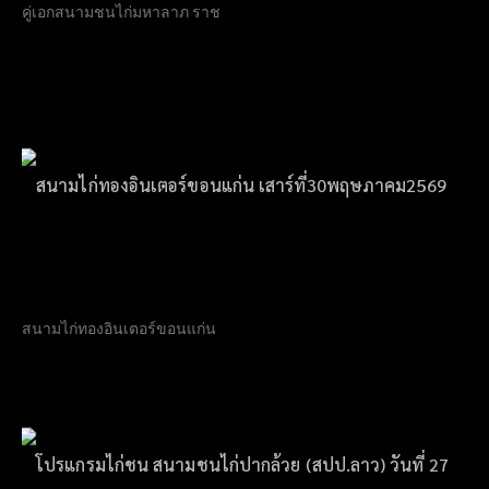
คู่เอกสนามชนไก่มหาลาภ ราช
สนามไก่ทองอินเตอร์ขอนแก่น