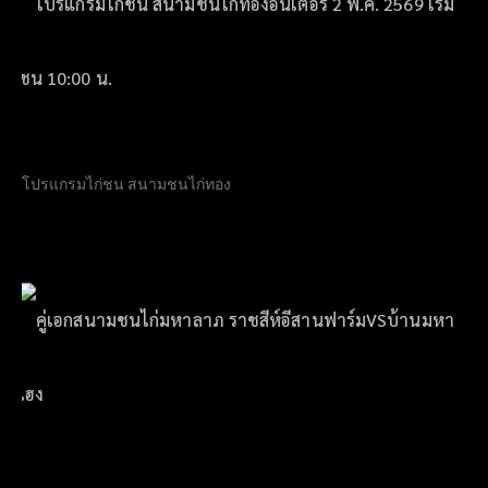
โปรแกรมไก่ชน สนามชนไก่ทอง