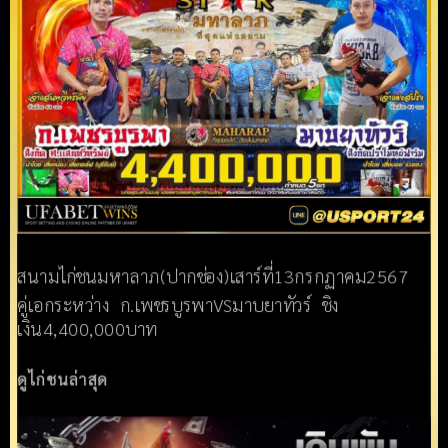
สนามไก่ชนมหาลาภ(ปากช่อง)เสาร์ที่13กรกฏาคม2567
คู่เอกระหว่าง ก.เพชรบูรพาVSมาบยาทัวร์ ชิง
เงิน4,400,000บาท
ดูไก่ชนล่าสุด