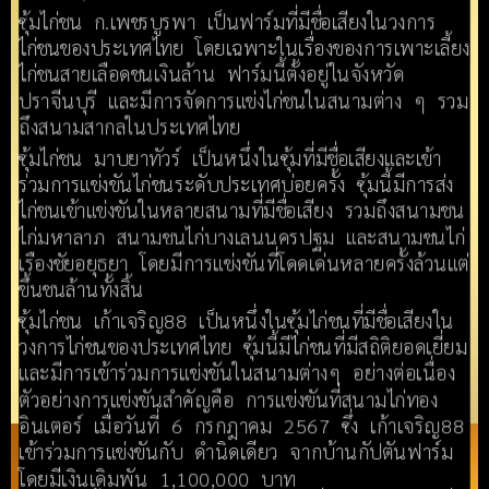
ซุ้มไก่ชน ก.เพชรบูรพา เป็นฟาร์มที่มีชื่อเสียงในวงการ
ไก่ชนของประเทศไทย โดยเฉพาะในเรื่องของการเพาะเลี้ยง
ไก่ชนสายเลือดชนเงินล้าน ฟาร์มนี้ตั้งอยู่ในจังหวัด
ปราจีนบุรี และมีการจัดการแข่งไก่ชนในสนามต่าง ๆ รวม
ถึงสนามสากลในประเทศไทย
ซุ้มไก่ชน มาบยาทัวร์ เป็นหนึ่งในซุ้มที่มีชื่อเสียงและเข้า
ร่วมการแข่งขันไก่ชนระดับประเทศบ่อยครั้ง ซุ้มนี้มีการส่ง
ไก่ชนเข้าแข่งขันในหลายสนามที่มีชื่อเสียง รวมถึงสนามชน
ไก่มหาลาภ สนามชนไก่บางเลนนครปฐม และสนามชนไก่
เรืองชัยอยุธยา โดยมีการแข่งขันที่โดดเด่นหลายครั้งล้วนแต่
ขึ้นชนล้านทั้งสิ้น
ซุ้มไก่ชน เก้าเจริญ88 เป็นหนึ่งในซุ้มไก่ชนที่มีชื่อเสียงใน
วงการไก่ชนของประเทศไทย ซุ้มนี้มีไก่ชนที่มีสถิติยอดเยี่ยม
และมีการเข้าร่วมการแข่งขันในสนามต่างๆ อย่างต่อเนื่อง
ตัวอย่างการแข่งขันสำคัญคือ การแข่งขันที่สนามไก่ทอง
อินเตอร์ เมื่อวันที่ 6 กรกฎาคม 2567 ซึ่ง เก้าเจริญ88
เข้าร่วมการแข่งขันกับ ดำนิดเดียว จากบ้านกัปตันฟาร์ม
โดยมีเงินเดิมพัน 1,100,000 บาท