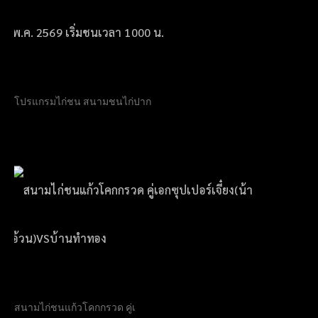
โปรแกรมไก่ชน สนามชนไก่ปาก
สนามไก่ชนแก้วโคกกรวด คู่เ