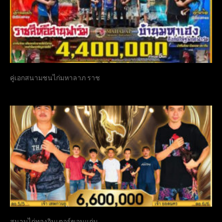
คู่เอกสนามชนไก่มหาลาภ ราช
สนามไก่ทองอินเตอร์ขอนแก่น