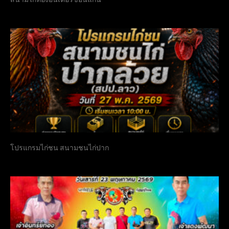
โปรแกรมไก่ชน สนามชนไก่ปาก