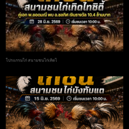
โปรแกรมไก่ สนามชนไก่เทิดไ