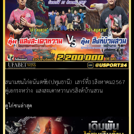
สนามชนไก่อนันตชัย(ปทุมธานี) เสาร์ที่31สิงหาคม2567
คู่เอกระหว่าง แสงสะเดาหวานVSสิงห์บ้านสวน
ดูไก่ชนล่าสุด