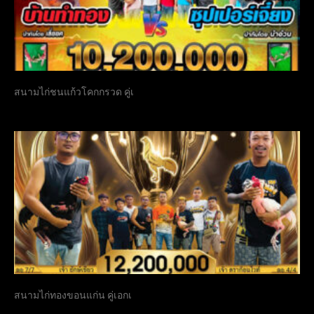
สนามไก่ชนแก้วโคกกรวด คู่เ
สนามไก่ทองขอนแก่น คู่เอกเ