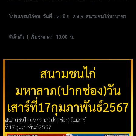
โปรแกรมไก่ชน วันที่ 13 มิ.ย. 2569 สนามชนไก่นานาชา
ติเจ้าสัว | เริ่มชนเวลา 10:00 น.
สนามชนไก่
มหาลาภ(ปากช่อง)วัน
เสาร์ที่17กุมภาพันธ์2567
สนามชนไก่มหาลาภ(ปากช่อง)วันเสาร์
ที่17กุมภาพันธ์2567