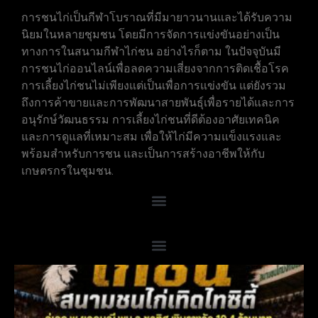
การชนไก่เป็นกีฬาโบราณที่มีมายาวนานและได้รับความ
นิยมในหลายชุมชน โดยมีการจัดการแข่งขันอย่างเป็น
ทางการในสนามกีฬาไก่ชน อย่างไรก็ตาม ในปัจจุบันมี
การชนไก่ออนไลน์เพื่อลดความเสี่ยงจากการติดเชื้อโรค
การเลี้ยงไก่ชนไม่เพียงแต่เป็นเพื่อการแข่งขัน แต่ยังรวม
ถึงการค้าขายและการพัฒนาสายพันธุ์เพื่อรายได้และการ
อนุรักษ์วัฒนธรรม การเลี้ยงไก่ชนที่ดีต้องอาศัยเทคนิค
และการดูแลที่เหมาะสม เพื่อให้ไก่มีความแข็งแรงและ
พร้อมสำหรับการชน และเป็นการสร้างอาชีพให้กับ
เกษตรกรในชุมชน.