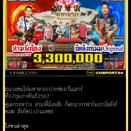
สนามชนไก่มหาลาภ(ปากช่อง)วันเสาร์
ที่17กุมภาพันธ์2567
คู่เอกระหว่าง สามพี่น้องสัง กัดธนากรฟาร์มVSบัลลังก์
ดมฆ สังกัดป.ปานเพชร
ไก่ชนล่าสุด