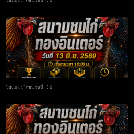
โปรแกรมไก่ชน วันที่ 15 มิ
โปรแกรมไก่ชน วันที่ 13 มิ