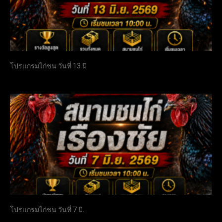
โปรแกรมไก่ชน วันที่ 13 มิ
โปรแกรมไก่ชน วันที่ 7 มิ.