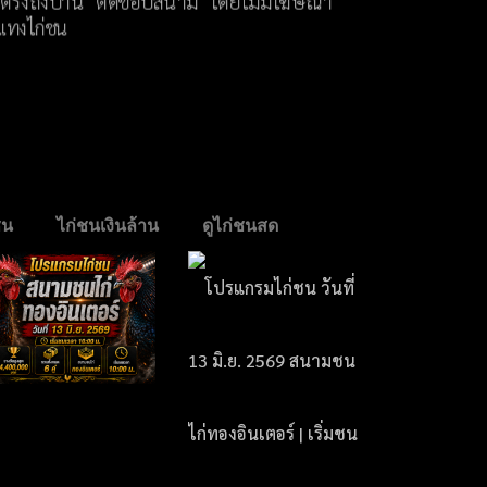
ส่งตรงถึงบ้าน ติดขอบสนาม โดยไม่มีโฆษณา
แทงไก่ชน
ชน
ไก่ชนเงินล้าน
ดูไก่ชนสด