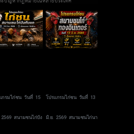
กรมไก่ชน วันที่ 15
โปรแกรมไก่ชน วันที่ 13
. 2569 สนามชนไก่บัง
มิ.ย. 2569 สนามชนไก่นา