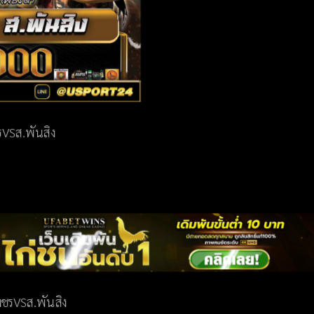
VSส.พันสิง