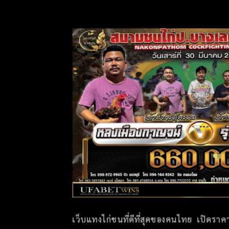
เว็บแทงไก่ชนที่ดีที่สุดของคนไทย เปิดรา