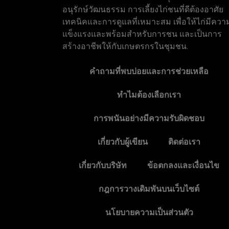
อนุรักษ์วัฒนธรรม การเลี้ยงไก่ชนที่ดีต้องอาศัย
เทคนิคและการดูแลที่เหมาะสม เพื่อให้ไก่มีควา
แข็งแรงและพร้อมสำหรับการชน และเป็นการ
สร้างอาชีพให้กับเกษตรกรในชุมชน.
คำถามที่พบบ่อยและการช่วยเหลือ
ทำไมต้องเลือกเรา
การพนันอย่างมีความรับผิดชอบ
เกี่ยวกับผู้เขียน
ติดต่อเรา
เกี่ยวกับบริษัท
ข้อตกลงและเงื่อนไข
กฎการวางเดิมพันบนเว็บไซต์
นโยบายความเป็นส่วนตัว