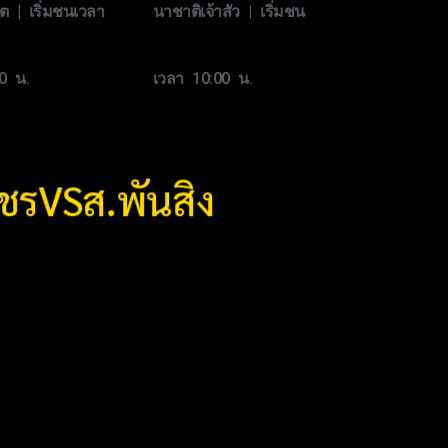
ต | เริ่มชนเวลา
นาชาติเจ้าสัว | เริ่มชน
0 น.
เวลา 10:00 น.
ชรVSส.พันสิง