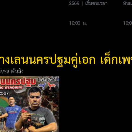
2569 | เริ่มชนเวลา
ทับแ
10:00 น.
10:0
งเลนนครปฐมคู่เอก เด็กเพ
VSส.พันสิง