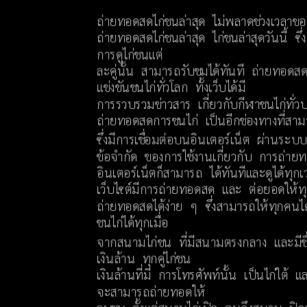
ถ่ายทอดสดไก่ชนล่าสุด ไม่พลาดช่วงเวลาข
ถ่ายทอดสดไก่ชนล่าสุด ไก่ชนล่าสุดวันนี้ ซ
การดูไก่ชนแต่
ละคู่นั้น สามารถรับชมได้ทันที ถ่ายทอดสด
แข่งขันชนไก่ทั่วโลก ทั้งเว็บได้มี
การรวบรวมข่าวสาร เกี่ยวกับกีฬาชนไก่ทั่วป
ถ่ายทอดสดการชนไก่ เป็นอีกช่องทางที่ส
ซึ่งมีการเชื่อมต่อบนอินเตอร์เน็ต ผ่านระบ
ข้อจำกัด ของการใช้งานเกี่ยวกับ การถ่า
อินเตอร์เน็ตก็สามารถ ได้ทันทีและดูได้ทุก
เว็บไซต์มีการถ่ายทอดสด และ ต่อยอดให้ทุกคน
ถ่ายทอดสดได้ง่าย ๆ ซึ่งสามารถให้ทุกคนได
ชนไก่ได้ทุกเมื่อ
จากสนามไก่ชน ที่มีสนามตรงกลาง และมีชื่อ
เงินล้าน ทุกคู่ไก่ชน
เงินล้านที่มี การโทรศัพท์นั้น เป็นไก่ใต้
จะสามารถถ่ายทอดให้