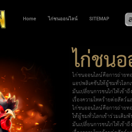
Home
ไก่ชนออนไลน์
SITEMAP