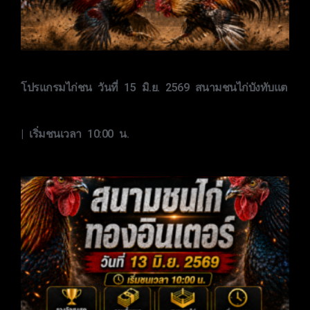
โปรแกรมไก่ชน วันที่ 15 มิ.ย. 2569 สนามชนไก่บังทับแต
| เริ่มชนเวลา 10:00 น.