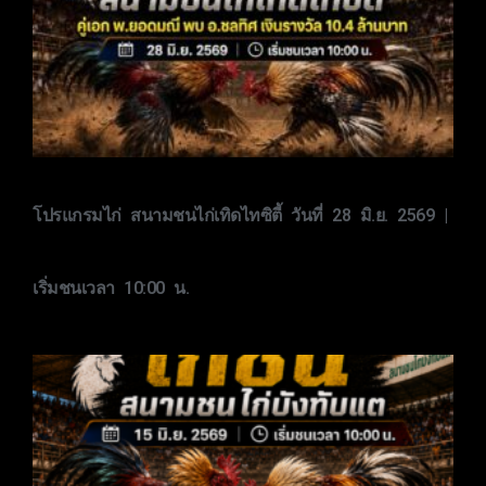
โปรแกรมไก่ สนามชนไก่เทิดไทซิตี้ วันที่ 28 มิ.ย. 2569 |
เริ่มชนเวลา 10:00 น.