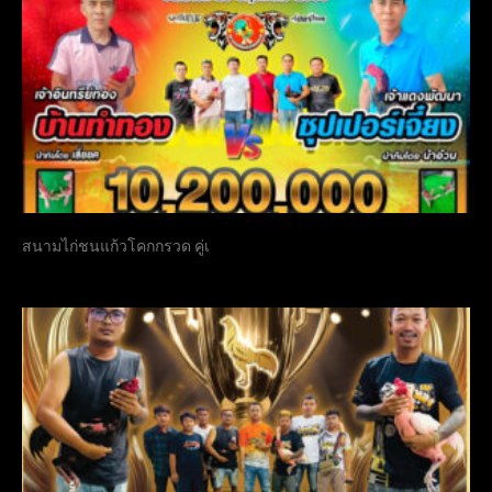
สนามไก่ชนแก้วโคกกรวด คู่เ