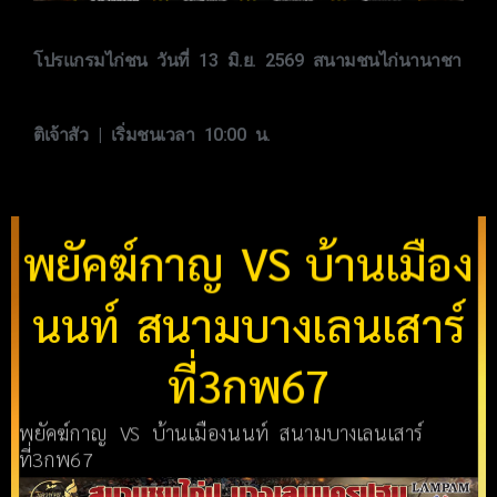
โปรแกรมไก่ชน วันที่ 13 มิ.ย. 2569 สนามชนไก่นานาชา
ติเจ้าสัว | เริ่มชนเวลา 10:00 น.
พยัคฆ์กาญ VS บ้านเมือง
นนท์ สนามบางเลนเสาร์
ที่3กพ67
พยัคฆ์กาญ VS บ้านเมืองนนท์ สนามบางเลนเสาร์
ที่3กพ67