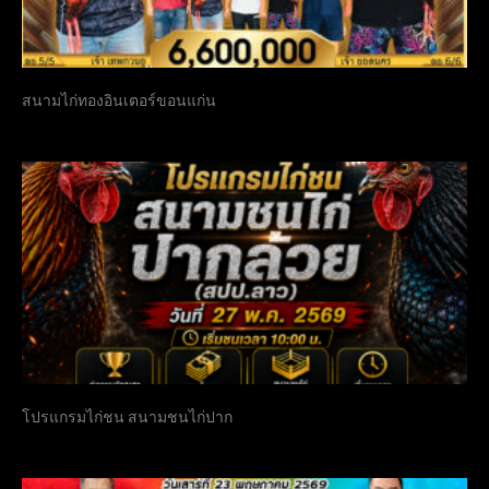
สนามไก่ทองอินเตอร์ขอนแก่น
โปรแกรมไก่ชน สนามชนไก่ปาก