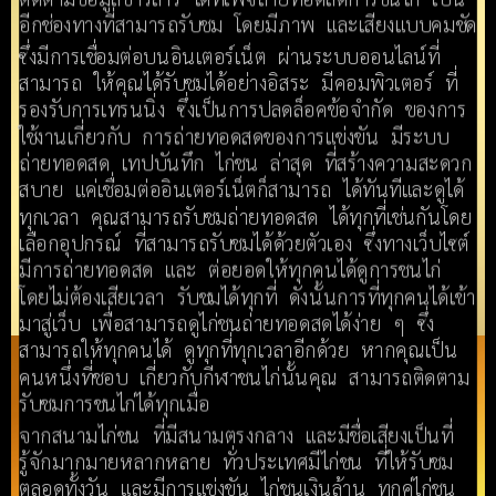
อีกช่องทางที่สามารถรับชม โดยมีภาพ และเสียงแบบคมชัด
ซึ่งมีการเชื่อมต่อบนอินเตอร์เน็ต ผ่านระบบออนไลน์ที่
สามารถ ให้คุณได้รับชมได้อย่างอิสระ มีคอมพิวเตอร์ ที่
รองรับการเทรนนิ่ง ซึ่งเป็นการปลดล็อคข้อจำกัด ของการ
ใช้งานเกี่ยวกับ การถ่ายทอดสดของการแข่งขัน มีระบบ
ถ่ายทอดสด เทปบันทึก ไก่ชน ล่าสุด ที่สร้างความสะดวก
สบาย แค่เชื่อมต่ออินเตอร์เน็ตก็สามารถ ได้ทันทีและดูได้
ทุกเวลา คุณสามารถรับชมถ่ายทอดสด ได้ทุกที่เช่นกันโดย
เลือกอุปกรณ์ ที่สามารถรับชมได้ด้วยตัวเอง ซึ่งทางเว็บไซต์
มีการถ่ายทอดสด และ ต่อยอดให้ทุกคนได้ดูการชนไก่
โดยไม่ต้องเสียเวลา รับชมได้ทุกที่ ดังนั้นการที่ทุกคนได้เข้า
มาสู่เว็บ เพื่อสามารถดูไก่ชนถ่ายทอดสดได้ง่าย ๆ ซึ่ง
สามารถให้ทุกคนได้ ดูทุกที่ทุกเวลาอีกด้วย หากคุณเป็น
คนหนึ่งที่ชอบ เกี่ยวกับกีฬาชนไก่นั้นคุณ สามารถติดตาม
รับชมการชนไก่ได้ทุกเมื่อ
จากสนามไก่ชน ที่มีสนามตรงกลาง และมีชื่อเสียงเป็นที่
รู้จักมากมายหลากหลาย ทั่วประเทศมีไก่ชน ที่ให้รับชม
ตลอดทั้งวัน และมีการแข่งขัน ไก่ชนเงินล้าน ทุกคู่ไก่ชน