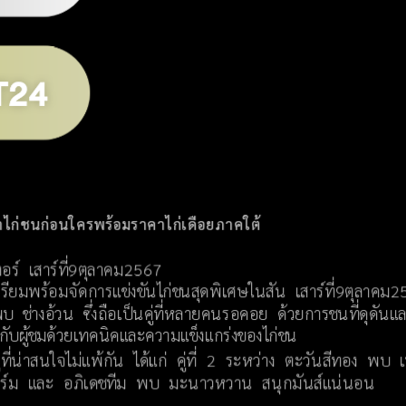
คาไก่ชนก่อนใครพร้อมราคาไก่เดือยภาคใต้
อร์ เสาร์ที่9ตุลาคม2567
ยมพร้อมจัดการแข่งขันไก่ชนสุดพิเศษในสัน เสาร์ที่9ตุลาคม2567
ช่างอ้วน ซึ่งถือเป็นคู่ที่หลายคนรอคอย ด้วยการชนที่ดุดันและฝี
ให้กับผู้ชมด้วยเทคนิคและความแข็งแกร่งของไก่ชน
ี่น่าสนใจไม่แพ้กัน ได้แก่ คู่ที่ 2 ระหว่าง ตะวันสีทอง พบ เพชรน
ฟาร์ม และ อภิเดชทีม พบ มะนาวหวาน สนุกมันส์แน่นอน