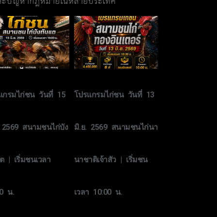
กรมไก่ชน วันที่ 15
โปรแกรมไก่ชน วันที่ 13
. 2569 สนามชนไก่บัง
มิ.ย. 2569 สนามชนไก่นา
ต | เริ่มชนเวลา
นาชาติเจ้าสัว | เริ่มชน
0 น.
เวลา 10:00 น.