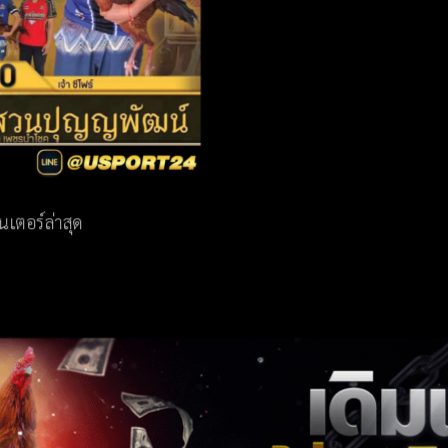
เตอร์ล่าสุด