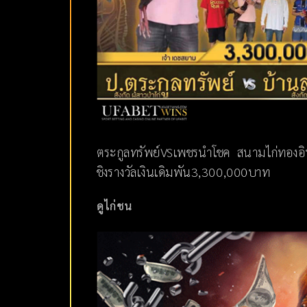
ตระกูลทรัพย์VSเพชรนำโชค สนามไก่ทองอิน
ชิงรางวัลเงินเดิมพัน3,300,000บาท
ดูไก่ชน