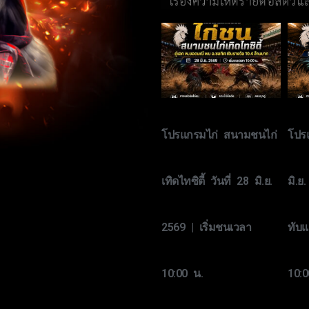
โปรแกรมไก่ สนามชนไก่
โปรแ
เทิดไทซิตี้ วันที่ 28 มิ.ย.
มิ.ย
2569 | เริ่มชนเวลา
ทับแ
10:00 น.
10:0