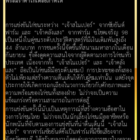
พร้อมราคาไก่เดือยภาคใต้
การแข่งขันไก่ชนระหว่าง “เจ้าสไนเปอร์” จากชัยยันต์
ฟาร์ม และ “เจ้าคลังแสง” จากฟาร์ม ช.โชคเจริญ 98
เป็นหนึ่งในคู่ชนระดับประวัติศาสตร์ที่มีเงินเดิมพันสูงถึง
44 ล้านบาท การชนครั้งนี้จัดขึ้นที่สนามมหาลาภในเดือน
กันยายน ซึ่งดึงดูดความสนใจจากผู้ติดตามวงการไก่ชนทั่ว
ประเทศ เนื่องจากทั้ง “เจ้าสไนเปอร์” และ “เจ้าคลัง
แสง” ถือเป็นไก่ชนฝีมือระดับแชมป์ การปะทะของทั้งสอง
ตัวไม่เพียงแต่สร้างความตื่นเต้นให้กับผู้ชมเท่านั้น แต่ยังจุด
ประกายให้เกิดการถกเถียงในวงการเกี่ยวกับศักยภาพและ
ความพร้อมของไก่ชนทั้งสองฝ่าย ไม่ว่าจะเป็นความ
แข็งแกร่งหรือความสามารถในการต่อสู้​
การแข่งขันครั้งนี้นับเป็นเหตุการณ์ที่สร้างความฮือฮาใน
วงการไก่ชนไทย ไม่ว่าจะเป็นนักเลี้ยงไก่ชนมืออาชีพหรือ
นักพนันที่จับตามองการแข่งขันที่น่าตื่นเต้นนี้ “เจ้าสไน
เปอร์” จากฟาร์มชัยยันต์ซึ่งเป็นฟาร์มที่มีชื่อเสียงจาก
จังหวัดชลบุรี ได้สร้างผลงานโดดเด่นจากการชนะในหลาย