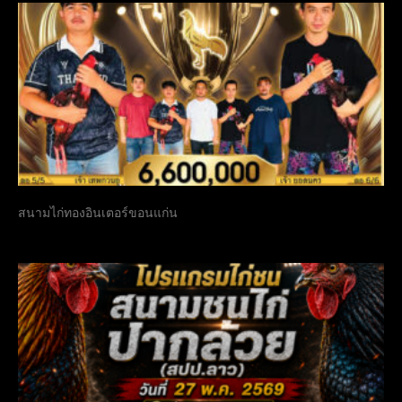
สนามไก่ทองอินเตอร์ขอนแก่น