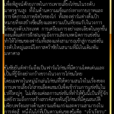
เพื่อพิสูจน์ศักยภาพในการเพาะเลี้ยงไก่ชนในระดับ
มาตรฐานสูง ทั้งในด้านความแข็งแกร่งทางกายภาพและ
การจัดการสภาพจิตใจของไก่ ทั้งสองฟาร์มต่างตั้งเป้า
หมายที่จะสร้างชื่อเสียงและความเป็นที่ยอมรับในวงการ
ไก่ชนระดับประเทศ การเตรียมการอย่างละเอียดในทุกขั้น
ตอนตั้งแต่การฝึกฝนจนถึงการเลือกเทคนิคการแข่งขัน
ทำให้ไก่ชนของฟาร์มทั้งสองแห่งสามารถเข้าสู่การแข่งขัน
ระดับใหญ่และมีโอกาสคว้าชัยในสนามที่มีเงินเดิมพัน
มหาศาล​
ซุ้มชัยยันต์ฟาร์มถือเป็นฟาร์มไก่ชนที่มีความโดดเด่นและ
เป็นที่รู้จักอย่างกว้างขวางในวงการไก่ชนไทย
โดยเฉพาะในหมู่นักเล่นไก่ชนที่ให้ความสนใจในเรื่องของ
การเพาะเลี้ยงไก่สายเลือดแชมป์เพื่อเข้าร่วมการแข่งขันใน
เวทีใหญ่ๆ ไม่เพียงแค่ผลการแข่งขันที่ทำให้ซุ้มนี้เป็นที่รู้จัก
แต่ยังรวมถึงการสร้างสรรค์สายพันธุ์ไก่ชนที่มีคุณสมบัติ
เพียบพร้อมทางด้านความแข็งแกร่งและความสามารถใน
การต่อสู้ หนึ่งในไก่ที่เป็นดาวเด่นของซุ้มคือ “เจ้าเรือรบ”