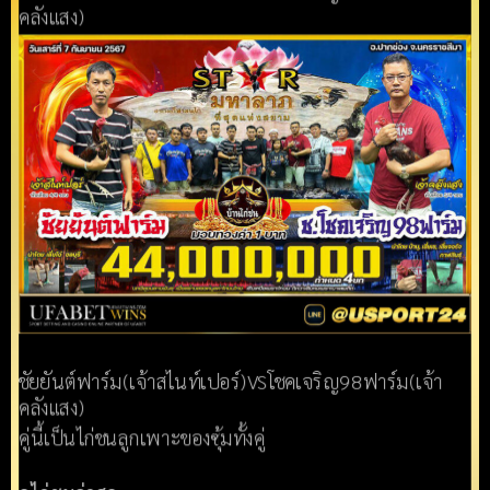
คลังแสง)
ชัยยันต์ฟาร์ม(เจ้าสไนท์เปอร์)VSโชคเจริญ98ฟาร์ม(เจ้า
คลังแสง)
คู่นี้เป็นไก่ชนลูกเพาะของซุ้มทั้งคู่