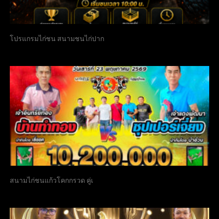
โปรแกรมไก่ชน สนามชนไก่ปาก
สนามไก่ชนแก้วโคกกรวด คู่เ