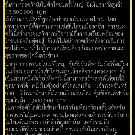
ซึ่งสามารถคว้าชัยในศึกไก่ชนครั้งใหญ่ ชิงเงินรางวัลสูงถึง
13,500,000 บาท
ทำให้กลายเป็นที่พูดถึงอย่างมากในแวดวงไก่ชน โดย
เฉพาะจากผู้ที่ติดตามการแข่งขันไก่ชนมืออาชีพ การชนะ
ครั้งนี้สร้างกระแสวิพากษ์วิจารณ์ถึงการเตรียมพร้อมของ
ไก่ชนของทีมคู่ต่อสู้ ซึ่งแพ้ไปอย่างรวดเร็วหลังจากเริ่มการ
ชนไม่นาน นำไปสู่การถกเถียงเกี่ยวกับสภาพร่างกายและ
สุขภาพของไก่ฝั่งตรงข้าม​(
นอกจากการชนะในเวทีใหญ่ ซุ้มชัยยันต์ฟาร์มยังมีชื่อเสียง
ในเรื่องของการนำเข้าไก่ชนสายเลือดดีจากแหล่งต่างๆ ซึ่ง
เป็นส่วนหนึ่งที่ช่วยให้ฟาร์มนี้สามารถสร้างสรรค์ไก่ชนที่มี
คุณภาพได้ หนึ่งในตัวอย่างที่โดดเด่นคือ “เจ้าพระจันทร์
ฉาย” ไก่พม่าม้าล่อที่มีสายเลือดเงินล้าน ซุ้มชัยยันต์ฟาร์ม
ทุ่มเงินถึง 1,000,000 บาท
ในการซื้อตัวไก่ตัวนี้เข้ามาในฟาร์มเพื่อเตรียมเลี้ยงสำหรับ
การแข่งขันในอนาคต ความโดดเด่นของเจ้าพระจันทร์ฉาย
ไม่ใช่แค่ในเรื่องของค่าตัวที่สูงเท่านั้น แต่ยังรวมถึง
คุณสมบัติที่เหมาะสมสำหรับการแข่งขันในสนามใหญ่