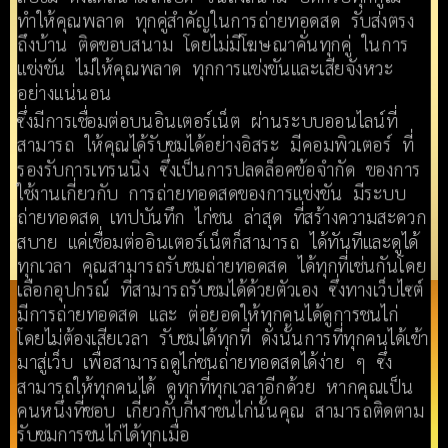
ทำให้คุณพลาด ทุกคู่สำคัญในการถ่ายทอดสด รับส่งตรง
ถึงบ้าน ติดขอบสนาม โดยไม่มีโฆษณาคั่นทุกคู่ ในการ
แข่งขัน ไม่ให้คุณพลาด ทุกการแข่งขันและเสียจังหวะ
อย่างแน่นอน
ซึ่งมีการเชื่อมต่อบนอินเตอร์เน็ต ผ่านระบบออนไลน์ที่
สามารถ ให้คุณได้รับชมได้อย่างอิสระ มีคอมพิวเตอร์ ที่
รองรับการเทรนนิ่ง ซึ่งเป็นการปลดล็อคข้อจำกัด ของการ
ใช้งานเกี่ยวกับ การถ่ายทอดสดของการแข่งขัน มีระบบ
ถ่ายทอดสด เทปบันทึก ไก่ชน ล่าสุด ที่สร้างความสะดวก
สบาย แค่เชื่อมต่ออินเตอร์เน็ตก็สามารถ ได้ทันทีและดูได้
ทุกเวลา คุณสามารถรับชมถ่ายทอดสด ได้ทุกที่เช่นกันโดย
เลือกอุปกรณ์ ที่สามารถรับชมได้ด้วยตัวเอง ซึ่งทางเว็บไซต์
มีการถ่ายทอดสด และ ต่อยอดให้ทุกคนได้ดูการชนไก่
โดยไม่ต้องเสียเวลา รับชมได้ทุกที่ ดังนั้นการที่ทุกคนได้เข้า
มาสู่เว็บ เพื่อสามารถดูไก่ชนถ่ายทอดสดได้ง่าย ๆ ซึ่ง
สามารถให้ทุกคนได้ ดูทุกที่ทุกเวลาอีกด้วย หากคุณเป็น
คนหนึ่งที่ชอบ เกี่ยวกับกีฬาชนไก่นั้นคุณ สามารถติดตาม
รับชมการชนไก่ได้ทุกเมื่อ