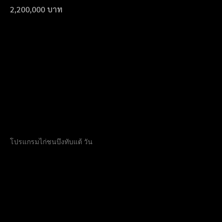
โปรแกรมไก่ชนบึงทับแต้ วัน