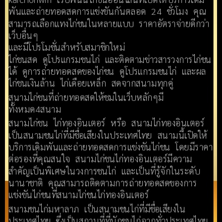
พันและถ่ายทอดสดการแข่งขันกันตลอด 24 ชั่วโมง คุณ
สามารถเลือกแทงไก่ชนในหลายแบบ ราคาอัตราจ่ายดีกว่า
เว็บอื่นๆ
และมีโปรโมชั่นสำหรับสมาชิกใหม่
ไก่ชนสด ดูโปรแกรมชนไก่ และติดตามข่าวสารวงการไก่ชน
ได้ ดูการถ่ายทอดสดของไก่ชน ดูโปรแกรมชนไก่ และผล
ไก่ชนเงินล้าน ไก่เดือยเหล็ก สดจากสนามทุกคู่
สนามไก่ชนที่ถ่ายทอดสดให้ชมในเว็บหลักๆมี
ทั้งหมด4สนาม
สนามไก่ชน ไก่ทองอินเตอร์ หรือ สนามไก่ทองอินเตอร์
เป็นสนามชนไก่ที่มีชื่อเสียงในประเทศไทย สนามนี้เปิดให้
บริการเดิมพันและถ่ายทอดสดการแข่งขันไก่ชน โดยมีราคา
ต่อรองที่คุณสนใจ สนามไก่ชนไก่ทองอินเตอร์มีความ
สำคัญเป็นพิเศษในวงการชนไก่ และเป็นที่รู้จักในระดับ
นานาชาติ คุณสามารถติดตามการถ่ายทอดสดของการ
แข่งขันไก่ชนที่สนามไก่ชนไก่ทองอินเตอร์
สนามชนไก่มหาลาภ เป็นสนามชนไก่ที่มีชื่อเสียงใน
ประเทศไทย ซึ่งเป็นสถานที่ที่นักชนไก่จากทั่วประเทศไทย