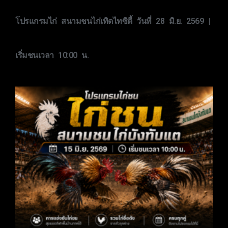
โปรแกรมไก่ สนามชนไก่เทิดไทซิตี้ วันที่ 28 มิ.ย. 2569 |
เริ่มชนเวลา 10:00 น.