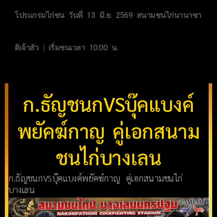
โปรแกรมไก่ชน วันที่ 13 มิ.ย. 2569 สนามชนไก่นานาชา
ติเจ้าสัว | เริ่มชนเวลา 10:00 น.
ก.ธัญชนกVSบุ๊คแบงค์
พยัคฆ์กาญ คู่เอกสนาม
ชนไก่บางเลน
ก.ธัญชนกVSบุ๊คแบงค์พยัคฆ์กาญ คู่เอกสนามชนไก่
บางเลน