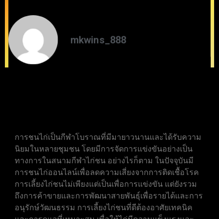
mkwins_888
การชนไก่เป็นกีฬาโบราณที่มีมายาวนานและได้รับความ
นิยมในหลายชุมชน โดยมีการจัดการแข่งขันอย่างเป็น
ทางการในสนามกีฬาไก่ชน อย่างไรก็ตาม ในปัจจุบันมี
การชนไก่ออนไลน์เพื่อลดความเสี่ยงจากการติดเชื้อโรค
การเลี้ยงไก่ชนไม่เพียงแต่เป็นเพื่อการแข่งขัน แต่ยังรวม
ถึงการค้าขายและการพัฒนาสายพันธุ์เพื่อรายได้และการ
อนุรักษ์วัฒนธรรม การเลี้ยงไก่ชนที่ดีต้องอาศัยเทคนิค