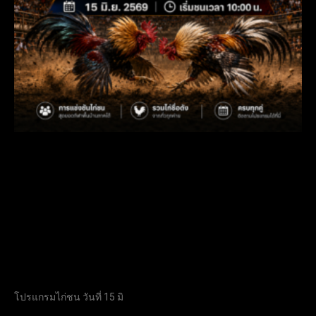
โปรแกรมไก่ชน วันที่ 15 มิ