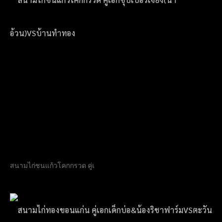
สนามไก่ชนแก้วโคกกรวด คู่เ