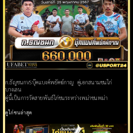
ก.ธัญชนกVSบุ๊คแบงค์พยัคฆ์กาญ คู่เอกสนามชนไก่
บางเลน
คู่นี้เป็นการวัดสายพันธ์ไก่ชนระหว่างพม่าชนพม่า
ดูไก่ชนล่าสุด