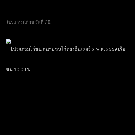
โปรแกรมไก่ชน วันที่ 7 มิ.