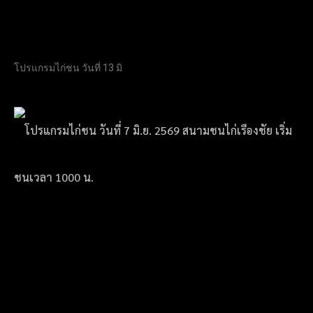
โปรแกรมไก่ชน วันที่ 13 มิ